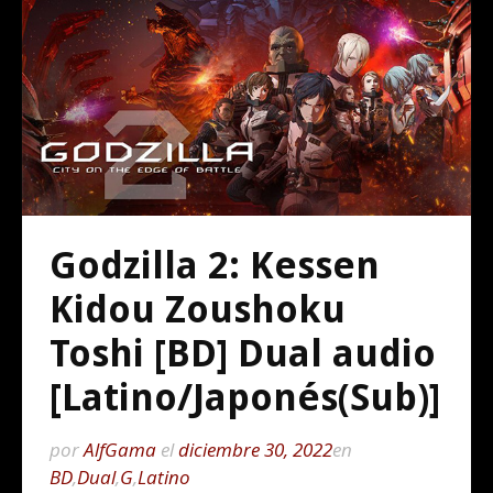
Godzilla 2: Kessen
Kidou Zoushoku
Toshi [BD] Dual audio
[Latino/Japonés(Sub)]
por
AlfGama
el
diciembre 30, 2022
en
BD
,
Dual
,
G
,
Latino