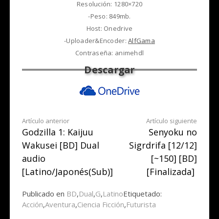
Resolución: 1280×720
-Peso: 849mb.
Host: Onedrive
-Uploader&Encoder:
AlfGama
Contraseña: animehdl
Seguir
Artículo anterior
Artículo siguiente
Godzilla 1: Kaijuu
Senyoku no
leyendo
Wakusei [BD] Dual
Sigrdrifa [12/12]
audio
[~150] [BD]
[Latino/Japonés(Sub)]
[Finalizada]
Publicado en
BD
,
Dual
,
G
,
Latino
Etiquetado:
Acción
,
Aventura
,
Ciencia Ficción
,
Futurista