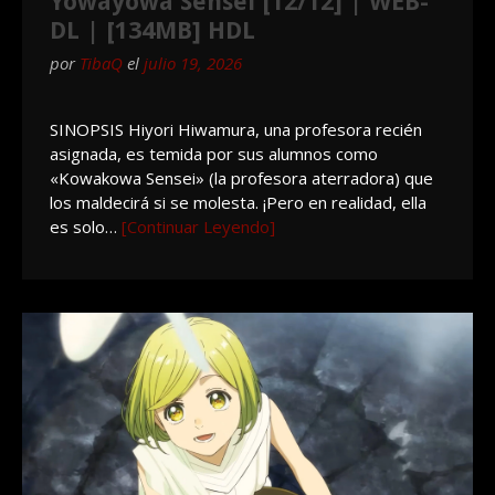
Yowayowa Sensei [12/12] | WEB-
DL | [134MB] HDL
por
TibaQ
el
julio 19, 2026
SINOPSIS Hiyori Hiwamura, una profesora recién
asignada, es temida por sus alumnos como
«Kowakowa Sensei» (la profesora aterradora) que
los maldecirá si se molesta. ¡Pero en realidad, ella
es solo…
[Continuar Leyendo]