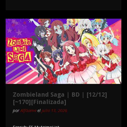
Zombieland Saga | BD | [12/12]
[~170][Finalizada]
por
AlfGama
el
julio 13, 2026