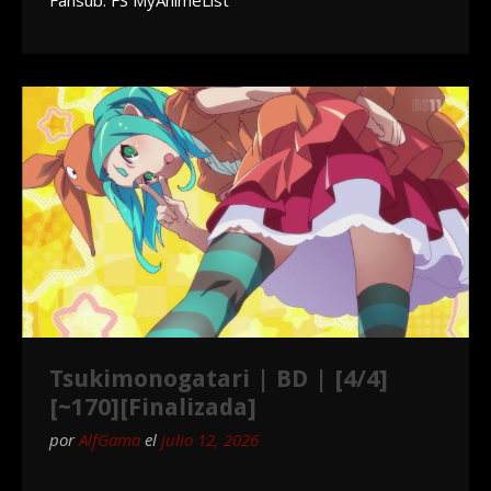
Fansub: FS MyAnimeList
Tsukimonogatari | BD | [4/4]
[~170][Finalizada]
por
AlfGama
el
julio 12, 2026