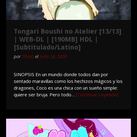
Tongari Boushi no Atelier [13/13]
| WEB-DL | [190MB] HDL |
[Subtitulado/Latino]
por
TibaQ
el
julio 18, 2026
SINOPSIS En un mundo donde todos dan por
sentado maravillas como los hechizos mágicos y los
dragones, Coco es una chica con un sueño simple:
quiere ser bruja. Pero todo…
[Continuar Leyendo]