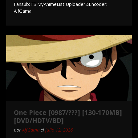
Fansub: FS MyAnimeList Uploader&Encoder:
AlfGama
One Piece [0987/???] [130-170MB]
[DVD/HDTV/BD]
por
AlfGama
el
julio 12, 2026