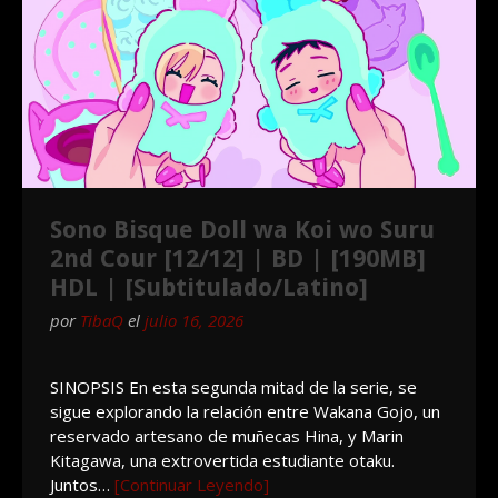
Sono Bisque Doll wa Koi wo Suru
2nd Cour [12/12] | BD | [190MB]
HDL | [Subtitulado/Latino]
por
TibaQ
el
julio 16, 2026
SINOPSIS En esta segunda mitad de la serie, se
sigue explorando la relación entre Wakana Gojo, un
reservado artesano de muñecas Hina, y Marin
Kitagawa, una extrovertida estudiante otaku.
Juntos…
[Continuar Leyendo]