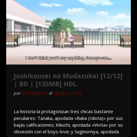
Joshikousei no Mudazukai [12/12]
| BD | [135MB] HDL
por
CrisKnight18
el
agosto 1, 2026
La historia la protagonizan tres chicas bastante
peculiares: Tanaka, apodada «Baka (Idiota)» por sus
bajas calificaciones; Kikuchi, apodada «Wota» por su
obsesión con el boys-love; y Saginomiya, apodada