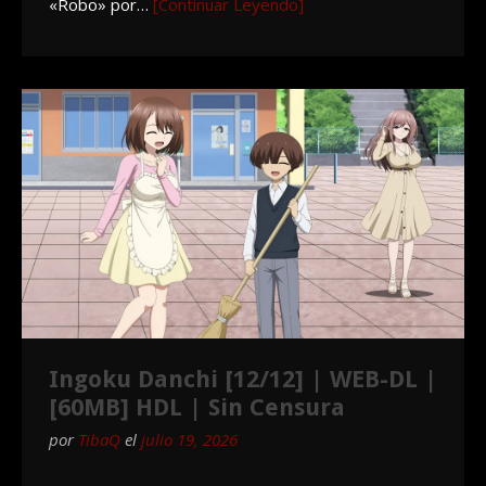
«Robo» por…
[Continuar Leyendo]
Ingoku Danchi [12/12] | WEB-DL |
[60MB] HDL | Sin Censura
por
TibaQ
el
julio 19, 2026