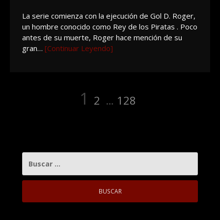
La serie comienza con la ejecución de Gol D. Roger,
un hombre conocido como Rey de los Piratas . Poco
antes de su muerte, Roger hace mención de su
gran…
[Continuar Leyendo]
Paginación
Página
Página
Página
1
2
…
128
de
entradas
BUSCAR: