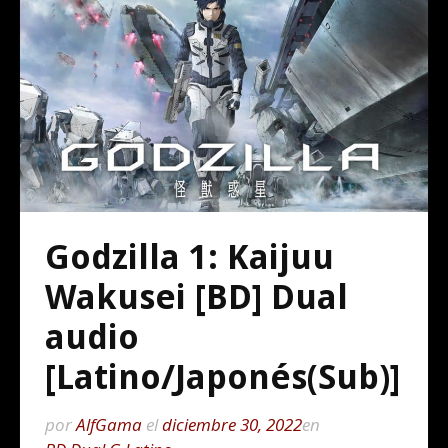
Godzilla 1: Kaijuu
Wakusei [BD] Dual
audio
[Latino/Japonés(Sub)]
por
AlfGama
el
diciembre 30, 2022
en