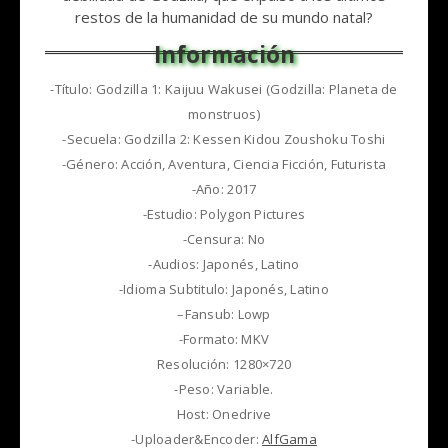
restos de la humanidad de su mundo natal?
-Título: Godzilla 1: Kaijuu Wakusei (Godzilla: Planeta de
monstruos)
-Secuela: Godzilla 2: Kessen Kidou Zoushoku Toshi
-Género: Acción, Aventura, Ciencia Ficción, Futurista
-Año: 2017
-Estudio: Polygon Pictures
-Censura: No
-Audios: Japonés, Latino
-Idioma Subtitulo: Japonés, Latino
–Fansub: Lowp
-Formato: MKV
Resolución: 1280×720
-Peso: Variable.
Host: Onedrive
-Uploader&Encoder:
AlfGama