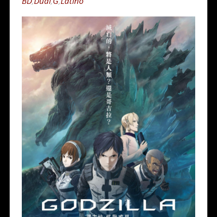
BD
,
Dual
,
G
,
Latino