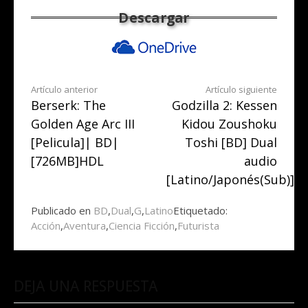
Seguir
Artículo anterior
Artículo siguiente
Berserk: The
Godzilla 2: Kessen
leyendo
Golden Age Arc III
Kidou Zoushoku
[Pelicula]| BD|
Toshi [BD] Dual
[726MB]HDL
audio
[Latino/Japonés(Sub)]
Publicado en
BD
,
Dual
,
G
,
Latino
Etiquetado:
Acción
,
Aventura
,
Ciencia Ficción
,
Futurista
DEJA UNA RESPUESTA