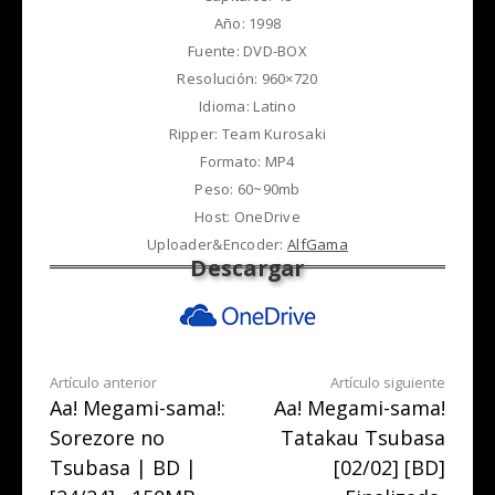
Año: 1998
Fuente: DVD-BOX
Resolución: 960×720
Idioma: Latino
Ripper: Team Kurosaki
Formato: MP4
Peso: 60~90mb
Host: OneDrive
Uploader&Encoder:
AlfGama
Seguir
Artículo anterior
Artículo siguiente
Aa! Megami-sama!:
Aa! Megami-sama!
leyendo
Sorezore no
Tatakau Tsubasa
Tsubasa | BD |
[02/02] [BD]