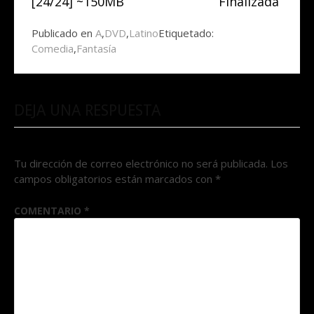
[24/24] ~150MB
Finalizada
Publicado en
A
,
DVD
,
Latino
Etiquetado:
Comedia
,
Fantasía
DEJA UNA RESPUESTA
Tu dirección de correo electrónico no será publicada.
Los
campos obligatorios están marcados con
*
COMENTARIO
*