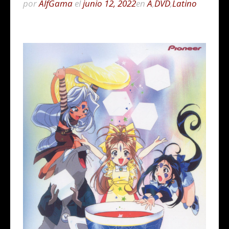
por
AlfGama
el
junio 12, 2022
en
A
,
DVD
,
Latino