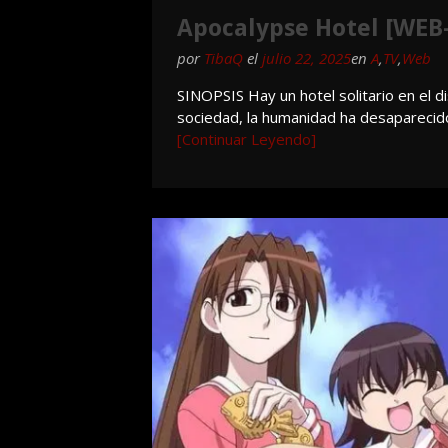
Apocalypse Hotel [WEB-
por
TibaQ
el
julio 22, 2025
en
A
,
TV
,
Web
SINOPSIS Hay un hotel solitario en el di
sociedad, la humanidad ha desaparecid
[Continuar Leyendo]