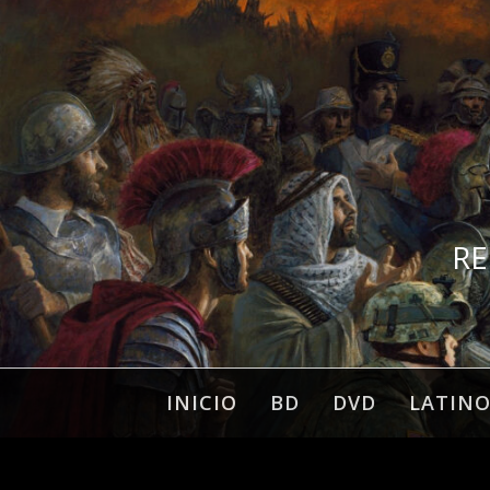
Ir
al
contenido
RE
INICIO
BD
DVD
LATIN