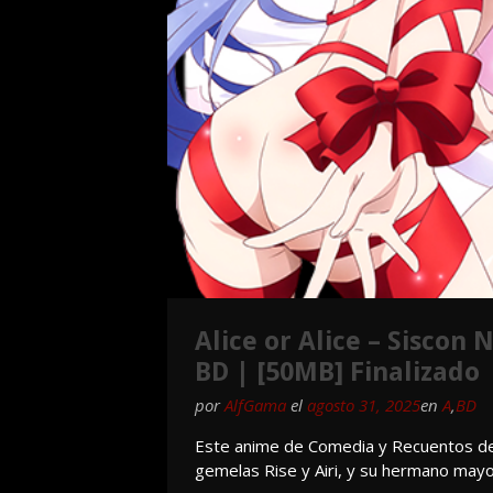
Alice or Alice – Siscon
BD | [50MB] Finalizado
por
AlfGama
el
agosto 31, 2025
en
A
,
BD
Este anime de Comedia y Recuentos de la
gemelas Rise y Airi, y su hermano may