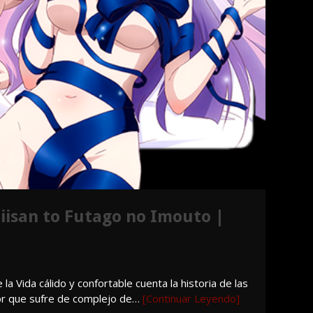
 Niisan to Futago no Imouto |
 Vida cálido y confortable cuenta la historia de las
or que sufre de complejo de…
[Continuar Leyendo]