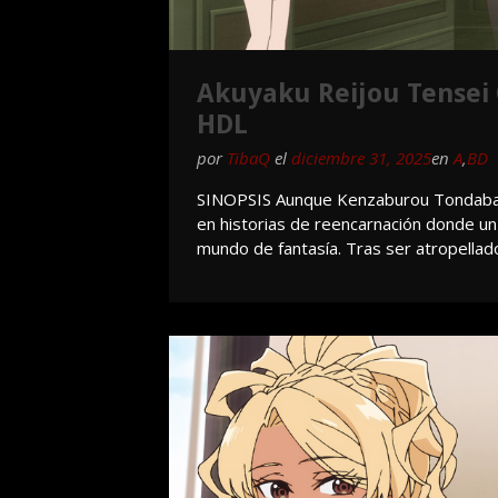
Akuyaku Reijou Tensei O
HDL
por
TibaQ
el
diciembre 31, 2025
en
A
,
BD
SINOPSIS Aunque Kenzaburou Tondabaya
en historias de reencarnación donde u
mundo de fantasía. Tras ser atropella