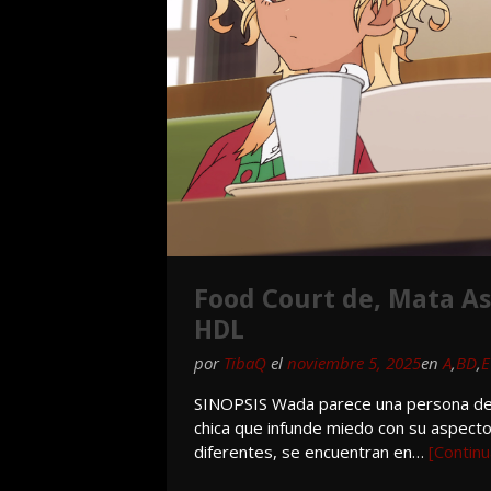
Food Court de, Mata Ash
HDL
por
TibaQ
el
noviembre 5, 2025
en
A
,
BD
,
E
SINOPSIS Wada parece una persona de
chica que infunde miedo con su aspecto
diferentes, se encuentran en…
[Contin