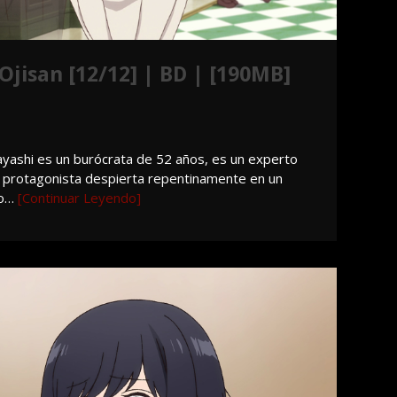
jisan [12/12] | BD | [190MB]
shi es un burócrata de 52 años, es un experto
n protagonista despierta repentinamente en un
do…
[Continuar Leyendo]