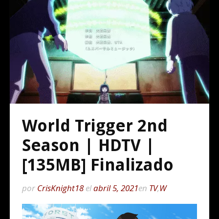
World Trigger 2nd
Season | HDTV |
[135MB] Finalizado
por
CrisKnight18
el
abril 5, 2021
en
TV
,
W