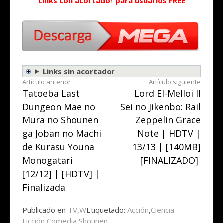
Links con acortador para usuarios FREE
Links sin acortador
Seguir
Artículo anterior
Artículo siguiente
Tatoeba Last
Lord El-Melloi II
leyendo
Dungeon Mae no
Sei no Jikenbo: Rail
Mura no Shounen
Zeppelin Grace
ga Joban no Machi
Note | HDTV |
de Kurasu Youna
13/13 | [140MB]
Monogatari
[FINALIZADO]
[12/12] | [HDTV] |
Finalizada
Publicado en
TV
,
W
Etiquetado:
Acción
,
Ciencia
Ficción
,
Comedia
,
Shounen