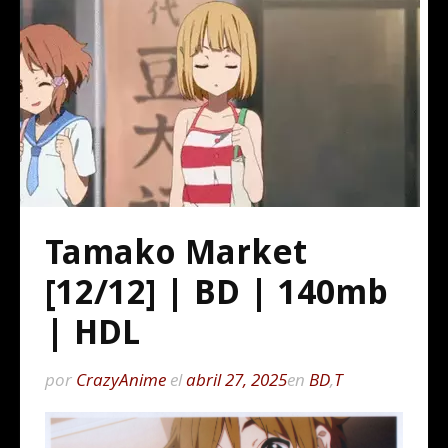
Tamako Market
[12/12] | BD | 140mb
| HDL
por
CrazyAnime
el
abril 27, 2025
en
BD
,
T