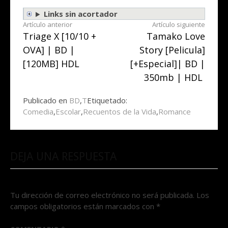
Links sin acortador
Seguir
Artículo anterior
Artículo siguiente
Triage X [10/10 +
Tamako Love
leyendo
OVA] | BD |
Story [Pelicula]
[120MB] HDL
[+Especial]| BD |
350mb | HDL
Publicado en
BD
,
T
Etiquetado:
Comedia
,
Escolar
,
Recuentos de la Vida
,
Romance
DEJA UNA RESPUESTA
Tu dirección de correo electrónico no será publicada.
Los
campos obligatorios están marcados con
*