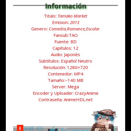
Titulo
:
Tamako Market
Emision
:
2013
Genero
:
Comedia,Romance,Escolar
Fansub:TAO
Fuente: BD
Capítulos: 12
Audio: Japonés
Subtítulos: Español Neutro
Resolución: 1280×720
Contenedor: MP4
Tamaño:~140 MB
Server: Mega
Encoder y Uploader: CrazyAnime
Contraseña: AnimeHDL.net