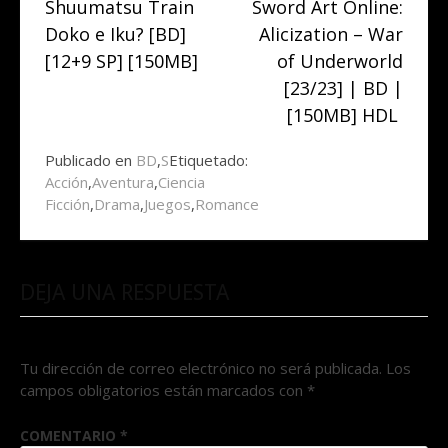
Shuumatsu Train
Sword Art Online:
leyendo
Doko e Iku? [BD]
Alicization – War
[12+9 SP] [150MB]
of Underworld
[23/23] | BD |
[150MB] HDL
Publicado en
BD
,
S
Etiquetado:
Acción
,
Aventura
,
Ciencia
Ficción
,
Drama
,
Juegos
,
Romance
DEJA UNA RESPUESTA
Tu dirección de correo electrónico no será publicada.
Los
campos obligatorios están marcados con
*
COMENTARIO
*