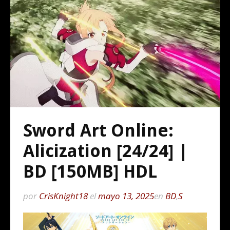
Sword Art Online:
Alicization [24/24] |
BD [150MB] HDL
por
CrisKnight18
el
mayo 13, 2025
en
BD
,
S