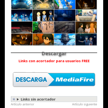
Links con acortador para usuarios FREE
Links sin acortador
Seguir
Artículo anterior
Artículo siguiente