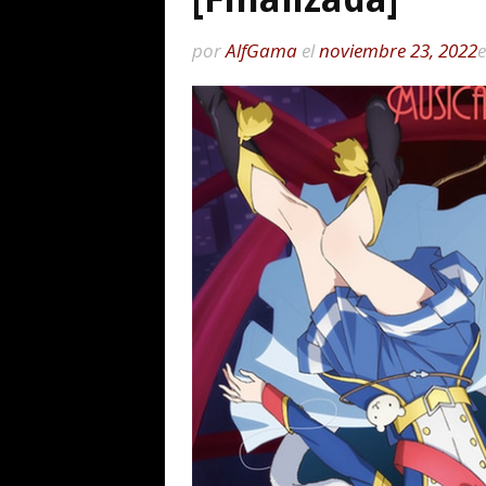
por
AlfGama
el
noviembre 23, 2022