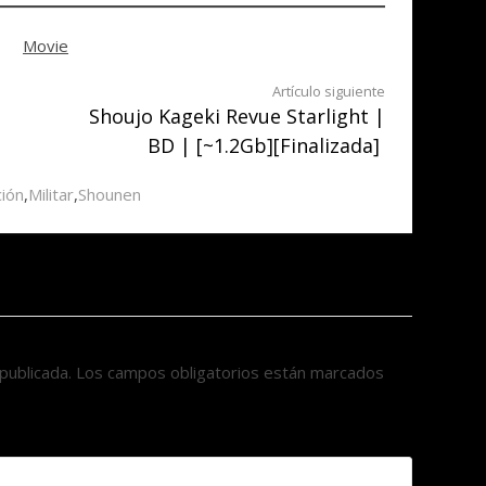
Movie
Artículo siguiente
Shoujo Kageki Revue Starlight |
BD | [~1.2Gb][Finalizada]
ción
,
Militar
,
Shounen
publicada.
Los campos obligatorios están marcados