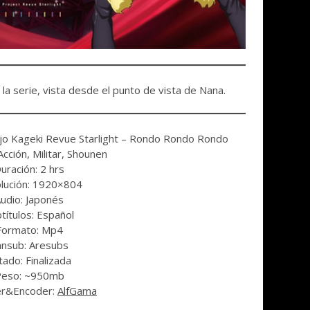
e la serie, vista desde el punto de vista de Nana.
oujo Kageki Revue Starlight – Rondo Rondo Rondo
cción, Militar, Shounen
uración: 2 hrs
lución: 1920×804
udio: Japonés
títulos: Español
Formato: Mp4
ansub: Aresubs
tado: Finalizada
eso: ~950mb
er&Encoder:
AlfGama