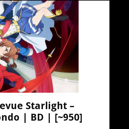
evue Starlight –
do | BD | [~950]