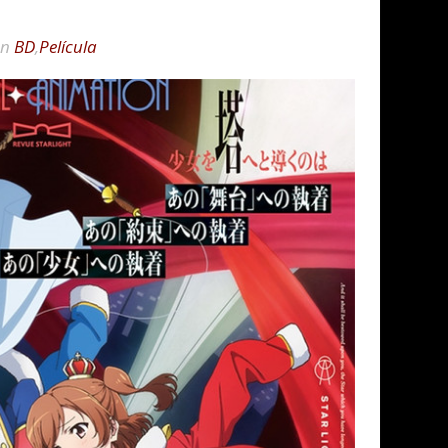
en
BD
,
Película