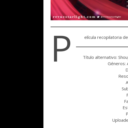
P
elícula recopilatoria d
Título alternativo: Sh
Géneros: A
D
Reso
A
Sub
F
Es
P
Upload