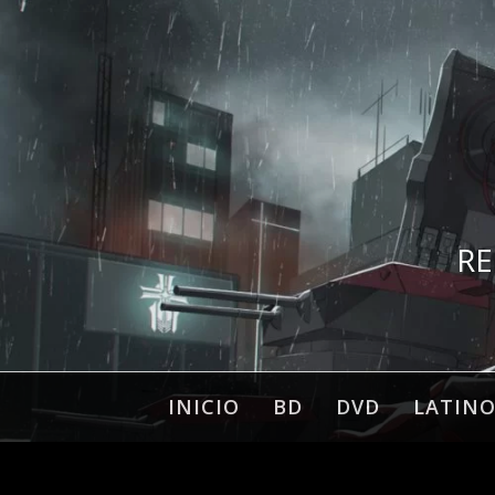
Ir
al
contenido
RE
INICIO
BD
DVD
LATIN