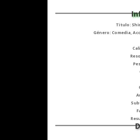
Titulo: Sh
Género: Comedia, Acc
Cal
Reso
Pes
A
Sub
F
Res