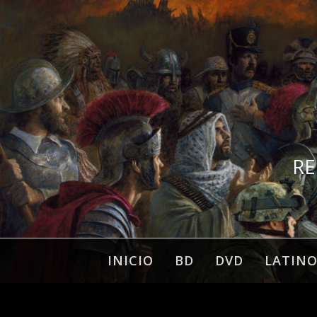
Ir
al
contenido
RE
INICIO
BD
DVD
LATIN