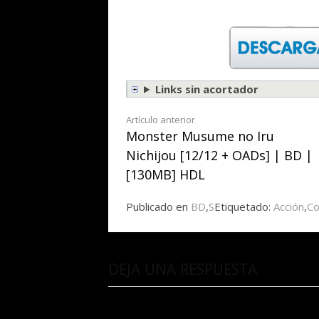
Links sin acortador
Seguir
Artículo anterior
Monster Musume no Iru
leyendo
Nichijou [12/12 + OADs] | BD |
[130MB] HDL
Publicado en
BD
,
S
Etiquetado:
Acción
,
C
DEJA UNA RESPUESTA