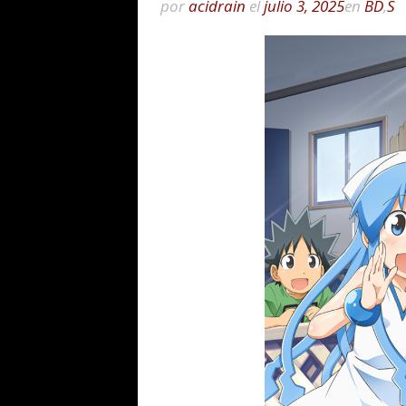
por
acidrain
el
julio 3, 2025
en
BD
,
S