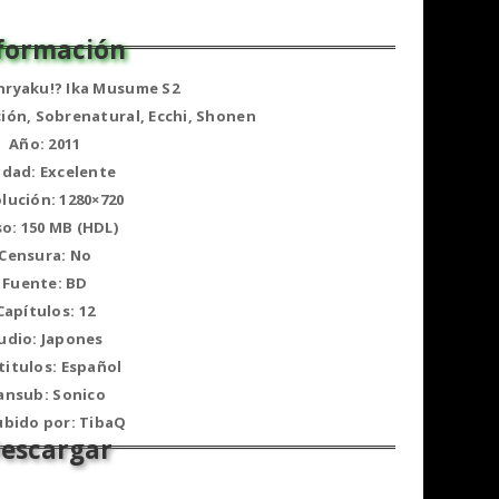
inryaku!? Ika Musume S2
ión, Sobrenatural, Ecchi, Shonen
Año: 2011
idad: Excelente
lución: 1280×720
o: 150 MB (HDL)
Censura: No
Fuente: BD
Capítulos: 12
udio: Japones
titulos: Español
ansub: Sonico
ubido por: TibaQ