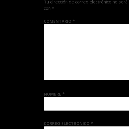
Tu dirección de correo electrónico no será 
con
*
COMENTARIO
*
NOMBRE
*
CORREO ELECTRÓNICO
*