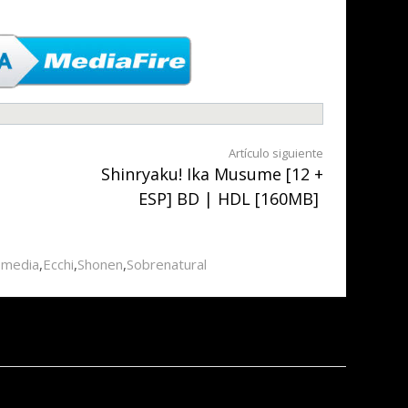
Artículo siguiente
Shinryaku! Ika Musume [12 +
ESP] BD | HDL [160MB]
omedia
,
Ecchi
,
Shonen
,
Sobrenatural