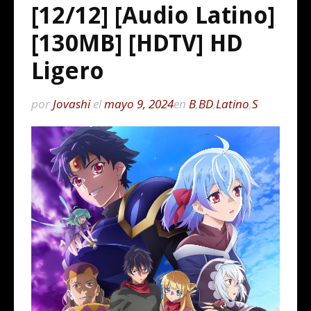
[12/12] [Audio Latino]
[130MB] [HDTV] HD
Ligero
por
Jovashi
el
mayo 9, 2024
en
B
,
BD
,
Latino
,
S