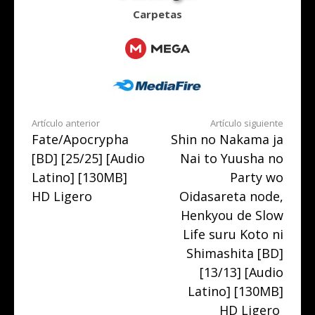
Carpetas
Seguir
Artículo anterior
Artículo siguiente
Fate/Apocrypha
Shin no Nakama ja
leyendo
[BD] [25/25] [Audio
Nai to Yuusha no
Latino] [130MB]
Party wo
HD Ligero
Oidasareta node,
Henkyou de Slow
Life suru Koto ni
Shimashita [BD]
[13/13] [Audio
Latino] [130MB]
HD Ligero