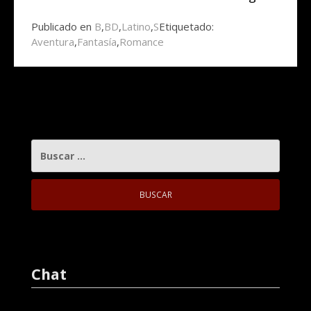
Publicado en
B
,
BD
,
Latino
,
S
Etiquetado:
Aventura
,
Fantasía
,
Romance
BUSCAR:
Chat