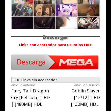
Links con acortador para usuarios FREE
Links sin acortador
Seguir
Artículo anterior
Artículo siguiente
Fairy Tail: Dragon
Goblin Slayer
leyendo
Cry [Pelicula] | BD
[12/12] | BD
| [480MB] HDL
[130MB] HDL