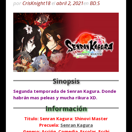
por
CrisKnight18
el
abril 2, 2021
en
BD
,
S
Segunda temporada de Senran Kagura. Donde
habrán
mas peleas y mucha rikura XD.
Titulo: Senran Kagura: Shinovi Master
Precuela:
Senran Kagura
Genero: Acción, Comedia, Escolar, Ecchi