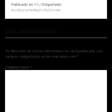
Publicado en
BD
,
S
Etiquetado:
Acción
,
Comedia
,
Ecchi
,
Escolar
DEJA UNA RESPUESTA
Tu dirección de correo electrónico no será publicada.
Los
campos obligatorios están marcados con
*
COMENTARIO
*