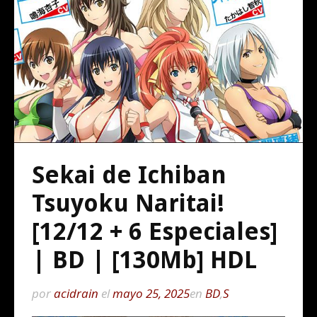
Sekai de Ichiban
Tsuyoku Naritai!
[12/12 + 6 Especiales]
| BD | [130Mb] HDL
por
acidrain
el
mayo 25, 2025
en
BD
,
S