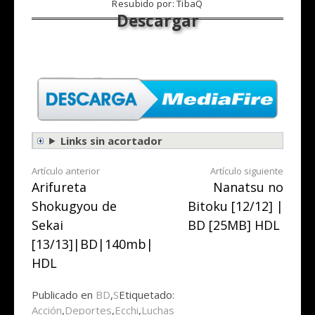
Resubido por: TibaQ
Links sin acortador
Seguir
Artículo anterior
Artículo siguiente
Arifureta
Nanatsu no
leyendo
Shokugyou de
Bitoku [12/12] |
Sekai
BD [25MB] HDL
[13/13]|BD|140mb|
HDL
Publicado en
BD
,
S
Etiquetado:
Acción
,
Deportes
,
Ecchi
,
Luchas