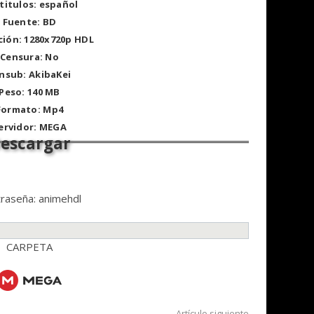
titulos: español
Fuente: BD
ción: 1280x720p HDL
Censura: No
nsub: AkibaKei
Peso: 140 MB
Formato: Mp4
ervidor: MEGA
raseña: animehdl
CARPETA
Artículo siguiente