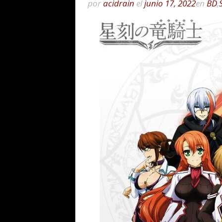
por
acidrain
el
junio 17, 2022
en
BD
,