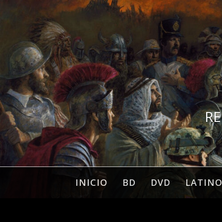
Ir
al
contenido
RE
INICIO
BD
DVD
LATIN