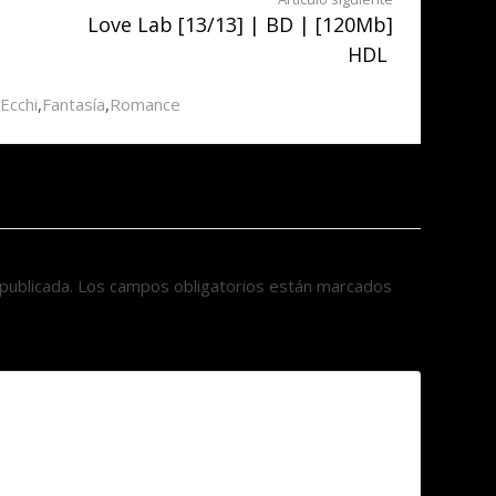
|
Love Lab [13/13] | BD | [120Mb]
HDL
Ecchi
,
Fantasía
,
Romance
publicada.
Los campos obligatorios están marcados