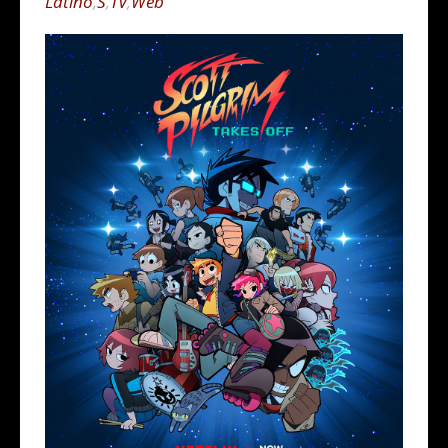
Latino
,
S
,
TV
,
Web