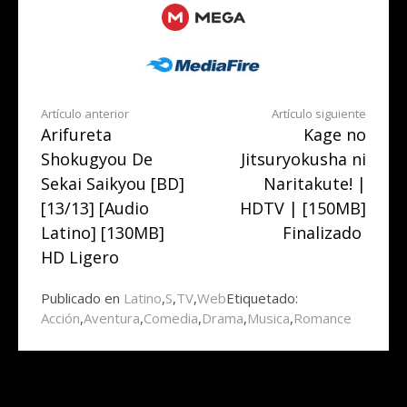
Seguir
Artículo anterior
Artículo siguiente
Arifureta
Kage no
leyendo
Shokugyou De
Jitsuryokusha ni
Sekai Saikyou [BD]
Naritakute! |
[13/13] [Audio
HDTV | [150MB]
Latino] [130MB]
Finalizado
HD Ligero
Publicado en
Latino
,
S
,
TV
,
Web
Etiquetado:
Acción
,
Aventura
,
Comedia
,
Drama
,
Musica
,
Romance