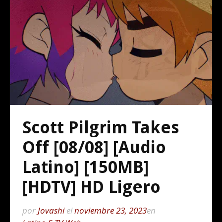
Scott Pilgrim Takes
Off [08/08] [Audio
Latino] [150MB]
[HDTV] HD Ligero
por
Jovashi
el
noviembre 23, 2023
en