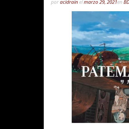
por
acidrain
el
marzo 29, 2021
en
B