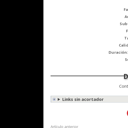
F
A
Sub
T
Cali
Duración:
S
Cont
Links sin acortador
Artículo anterior