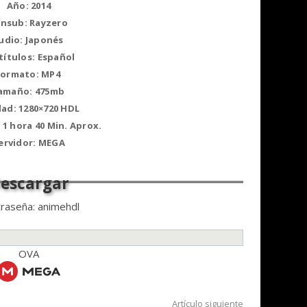
Año: 2014
ansub: Rayzero
udio: Japonés
títulos: Español
Formato: MP4
amaño: 475mb
dad: 1280×720 HDL
 1 hora 40 Min. Aprox.
ervidor: MEGA
raseña: animehdl
OVA
Artículo siguiente