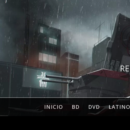
Ir
al
contenido
RE
INICIO
BD
DVD
LATIN