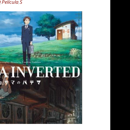
D
,
Película
,
S