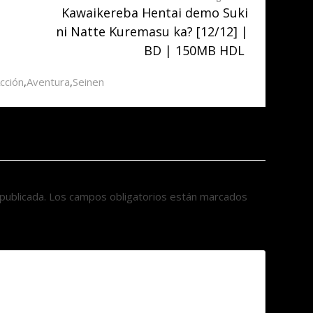
Kawaikereba Hentai demo Suki
ni Natte Kuremasu ka? [12/12] |
BD | 150MB HDL
cción
,
Aventura
,
Seinen
publicada.
Los campos obligatorios están marcados