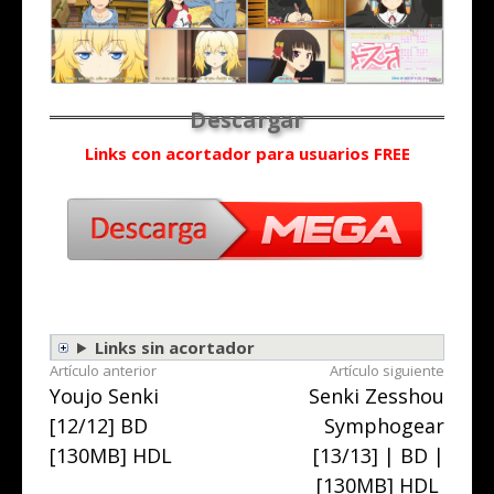
Links con acortador para usuarios FREE
Links sin acortador
Seguir
Artículo anterior
Artículo siguiente
Youjo Senki
Senki Zesshou
leyendo
[12/12] BD
Symphogear
[130MB] HDL
[13/13] | BD |
[130MB] HDL