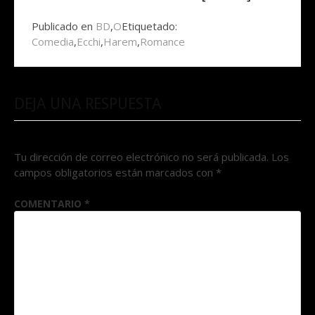
Publicado en
BD
,
O
Etiquetado:
Comedia
,
Ecchi
,
Harem
,
Romance
DEJA UNA RESPUESTA
Tu dirección de correo electrónico no será publicada.
Los
campos obligatorios están marcados con
*
COMENTARIO
*