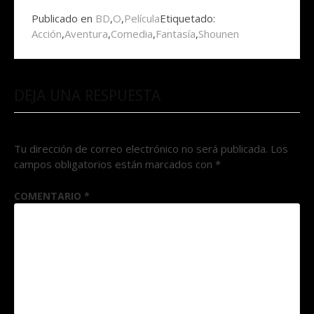
Publicado en
BD
,
O
,
Película
Etiquetado:
Acción
,
Aventura
,
Comedia
,
Fantasía
,
Shounen
DEJA UNA RESPUESTA
Tu dirección de correo electrónico no será publicada.
Los
campos obligatorios están marcados con
*
COMENTARIO
*