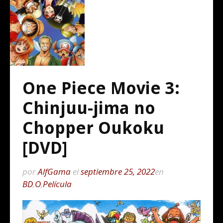
One Piece Movie 3:
Chinjuu-jima no
Chopper Oukoku
[DVD]
por
AlfGama
el
septiembre 25, 2022
en
BD
,
O
,
Película