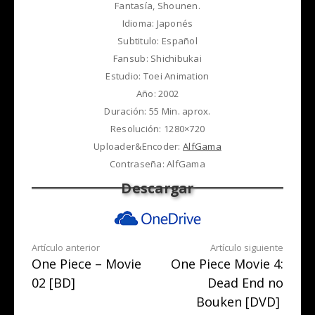
Fantasía, Shounen.
Idioma: Japonés
Subtitulo: Español
Fansub: Shichibukai
Estudio: Toei Animation
Año: 2002
Duración: 55 Min. aprox.
Resolución: 1280×720
Uploader&Encoder:
AlfGama
Contraseña: AlfGama
Seguir
Artículo anterior
Artículo siguiente
One Piece – Movie
One Piece Movie 4:
leyendo
02 [BD]
Dead End no
Bouken [DVD]