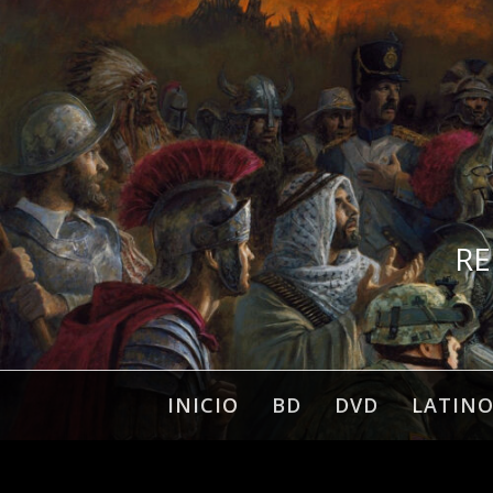
Ir
al
contenido
RE
INICIO
BD
DVD
LATIN