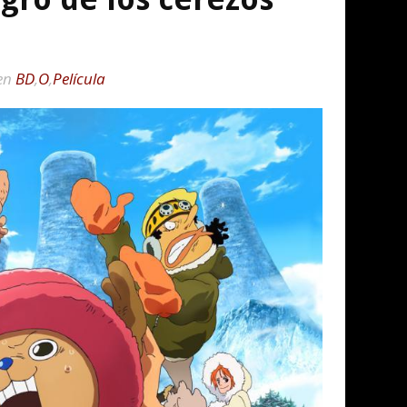
en
BD
,
O
,
Película