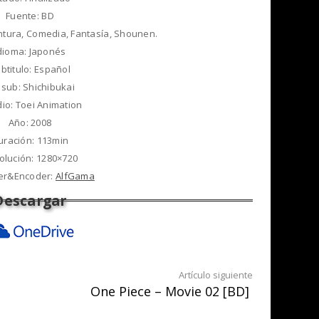
Fuente: BD
ntura, Comedia, Fantasía, Shounen.
dioma: Japonés
btitulo: Español
sub: Shichibukai
dio: Toei Animation
Año: 2008
uración: 113min
olución: 1280×720
er&Encoder:
AlfGama
Artículo siguiente
One Piece – Movie 02 [BD]