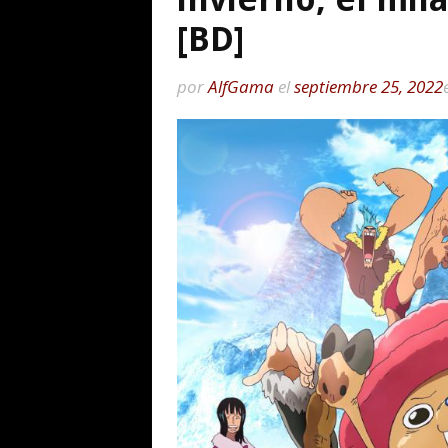
[BD]
por
AlfGama
el
septiembre 25, 2022