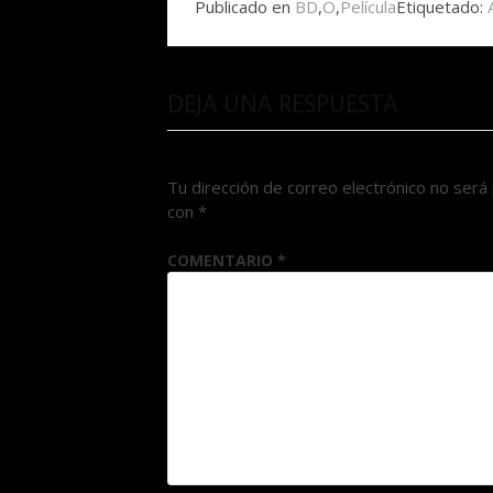
Publicado en
BD
,
O
,
Película
Etiquetado:
DEJA UNA RESPUESTA
Tu dirección de correo electrónico no será 
con
*
COMENTARIO
*