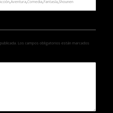
Acción
,
Aventura
,
Comedia
,
Fantasía
,
Shounen
publicada.
Los campos obligatorios están marcados