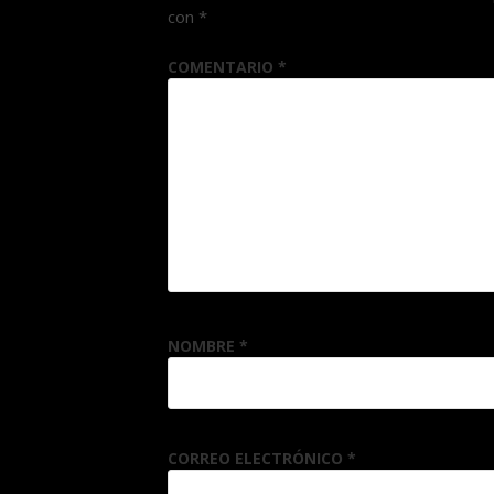
con
*
COMENTARIO
*
NOMBRE
*
CORREO ELECTRÓNICO
*