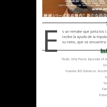
E
s un remake que junta los c
recibe la ayuda de la tripu
su reino, que se encuentra b
Titulo: One Piece: Episode of
Es
Fuente: BD Géneros: Acción
I
Su
Fan
Estu