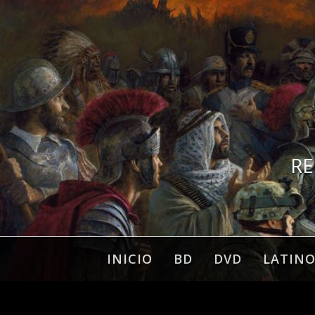
Ir
al
contenido
RE
INICIO
BD
DVD
LATIN