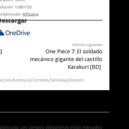
olución: 1280×720
er&Encoder:
AlfGama
Artículo siguiente
]
One Piece 7: El soldado
mecánico gigante del castillo
Karakuri [BD]
Acción
,
Aventura
,
Comedia
,
Fantasía
,
Shounen
publicada.
Los campos obligatorios están marcados