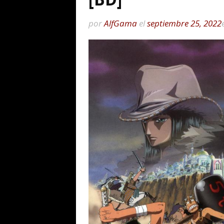
por
AlfGama
el
septiembre 25, 2022