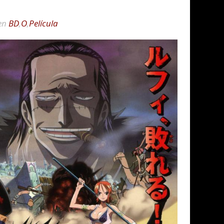
en
BD
,
O
,
Película