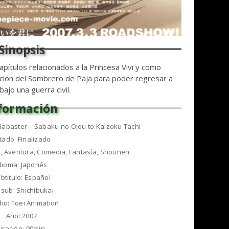
apítulos relacionados a la Princesa Vivi y como
lación del Sombrero de Paja para poder regresar a
ajo una guerra civil.
 Alabaster – Sabaku no Ojou to Kaizoku Tachi
tado: Finalizado
, Aventura, Comedia, Fantasía, Shounen.
dioma: Japonés
btitulo: Español
sub: Shichibukai
dio: Toei Animation
Año: 2007
uración: 90min