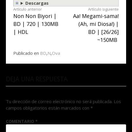
Descargas
Seguir
Artículo anterior
Artículo siguiente
Non Non Biyori |
Aa! Megami-sama!
leyendo
BD | 720 | 130MB
(Ah, mi Diosa!) |
| HDL
BD | [26/26]
~150MB
Publicado en
BD
,
N
,
Ova
DEJA UNA RESPUESTA
Tu dirección de correo electrónico no será publicada.
Los
campos obligatorios están marcados con
*
COMENTARIO
*