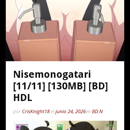
Nisemonogatari
[11/11] [130MB] [BD]
HDL
por
CrisKnight18
el
junio 24, 2026
en
BD
,
N