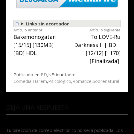
Links sin acortador
Seguir
Artículo anterior
Artículo siguiente
Bakemonogatari
To LOVE-Ru
leyendo
[15/15] [130MB]
Darkness II | BD |
[BD] HDL
[12/12] [~170]
[Finalizada]
Publicado en
BD
,
N
Etiquetado:
Comedia
,
Harem
,
Psicológico
,
Romance
,
Sobrenatural
DEJA UNA RESPUESTA
Tu dirección de correo electrónico no será publicada.
Los