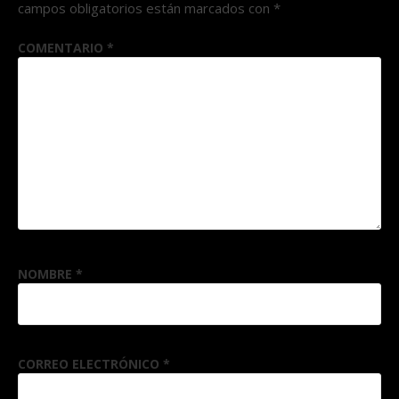
campos obligatorios están marcados con
*
COMENTARIO
*
NOMBRE
*
CORREO ELECTRÓNICO
*