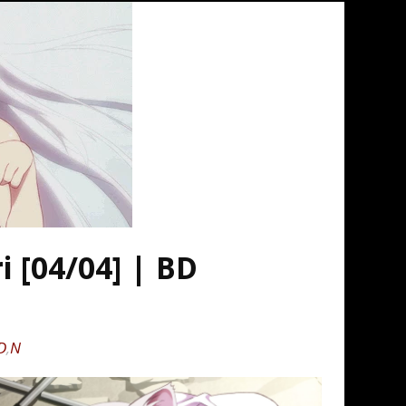
 [04/04] | BD
D
,
N