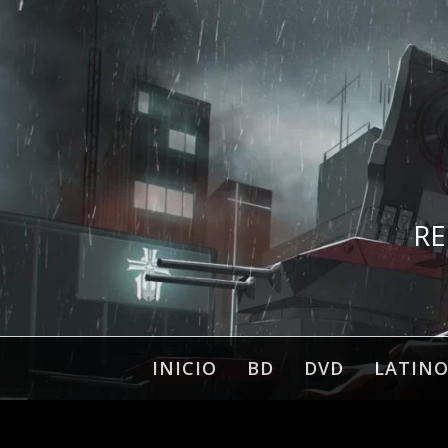
Ir
al
contenido
RE
INICIO
BD
DVD
LATIN