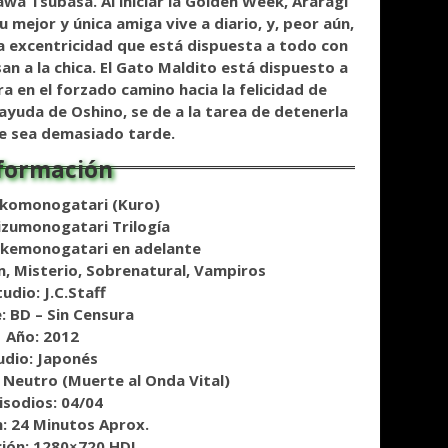
wa Tsubasa. Al iniciar la Golden Week, Araragi
 mejor y única amiga vive a diario, y, peor aún,
a excentricidad que está dispuesta a todo con
san a la chica. El Gato Maldito está dispuesto a
a en el forzado camino hacia la felicidad de
 ayuda de Oshino, se de a la tarea de detenerla
e sea demasiado tarde.
ekomonogatari (Kuro)
Kizumonogatari
Trilogía
akemonogatari en adelante
, Misterio, Sobrenatural, Vampiros
udio: J.C.Staff
: BD – Sin Censura
Año: 2012
udio: Japonés
 Neutro (Muerte al Onda Vital)
isodios: 04/04
n
: 24 Minutos Aprox.
ción: 1280×720 HDL