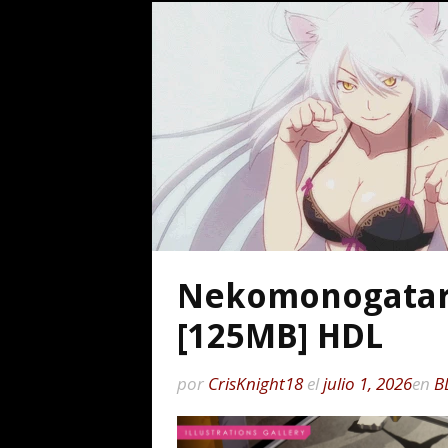
Nekomonogatari
[125MB] HDL
por
CrisKnight18
el
julio 1, 2026
en
B