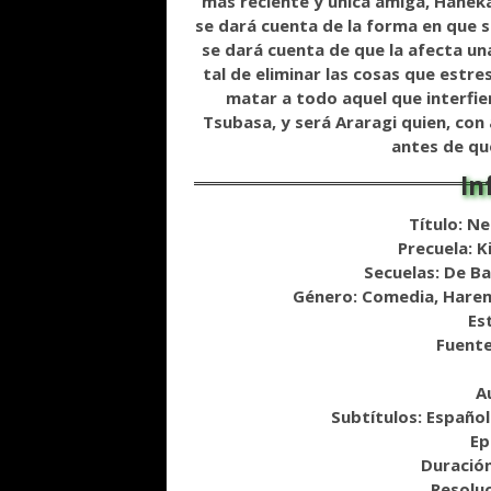
más reciente y única amiga, Haneka
se dará cuenta de la forma en que su
se dará cuenta de que la afecta un
tal de eliminar las cosas que estre
matar a todo aquel que interfier
Tsubasa, y será Araragi quien, con
antes de qu
Título: N
Precuela: 
Secuelas: De B
Género: Comedia, Harem
Est
Fuente
A
Subtítulos: Español
Ep
Duració
Resolu