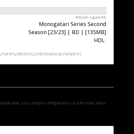
Artículo siguiente
Monogatari Series Second
Season [23/23] | BD | [135MB]
HDL
,
Harem
,
Misterio
,
Sobrenatural
,
Vampiros
publicada.
Los campos obligatorios están marcados