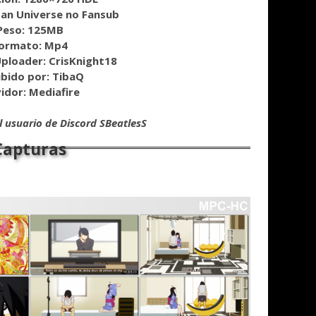
pan Universe no Fansub
Peso: 125MB
ormato: Mp4
ploader: CrisKnight18
bido por: TibaQ
idor: Mediafire
 usuario de Discord SBeatlesS