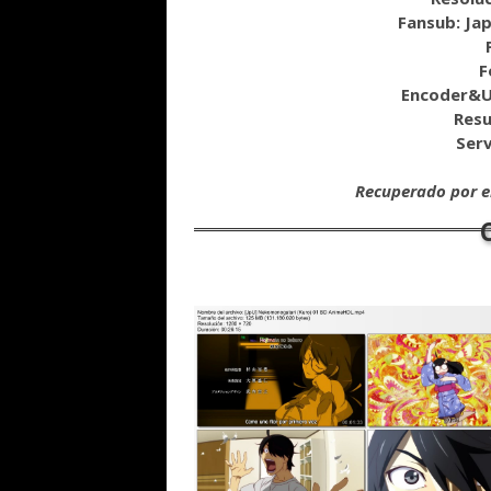
Fansub: Ja
F
Encoder&U
Resu
Serv
Recuperado por el