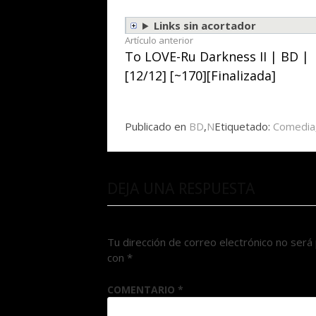
Links sin acortador
Seguir
Artículo anterior
To LOVE-Ru Darkness II | BD |
leyendo
[12/12] [~170][Finalizada]
Publicado en
BD
,
N
Etiquetado:
Comedia
DEJA UNA RESPUESTA
Tu dirección de correo electrónico no será 
con
*
COMENTARIO
*