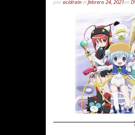
por
acidrain
el
febrero 24, 2021
en
D