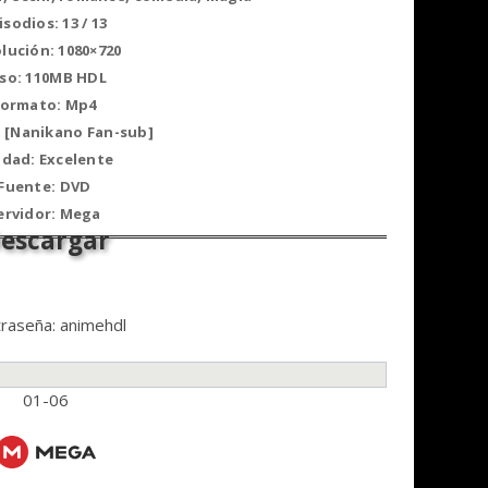
isodios: 13 / 13
lución: 1080×720
so: 110MB HDL
Formato: Mp4
: [Nanikano Fan-sub]
idad: Excelente
Fuente: DVD
ervidor: Mega
raseña: animehdl
01-06