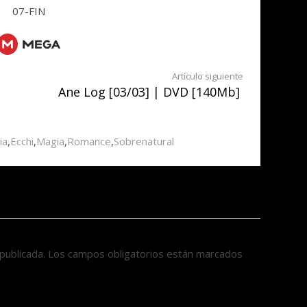
07-FIN
Artículo siguiente
Ane Log [03/03] | DVD [140Mb]
ia
,
Ecchi
,
Magia
,
Romance
,
Sobrenatural
publicada.
Los campos obligatorios están marcados