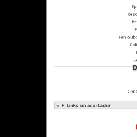
Ep
Reso
Pe
Fan-Sub
Cal
S
Cont
Links sin acortador