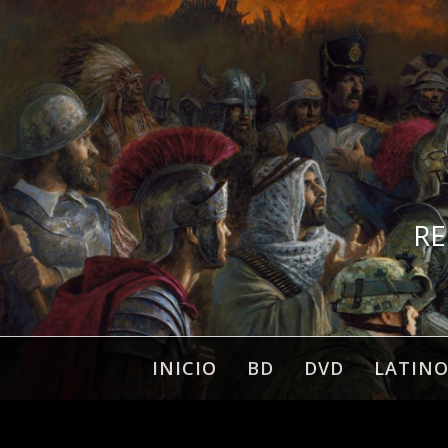
Ir
al
contenido
RE
INICIO
BD
DVD
LATIN