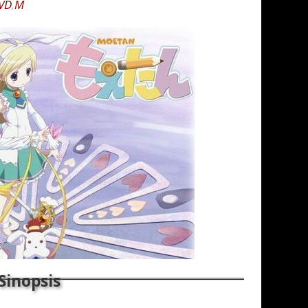
VD
,
M