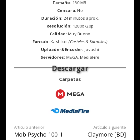
Tamaño:
150 MB
Censura:
No
Duración:
24 minutos aprox.
Resolución:
1280x720p
Calidad:
Muy Bueno
Fansub:
Kashikoi
(Carteles & Karaokes)
Uploader&Encoder:
Jovashi
Servidores:
MEGA, MediaFire
Carpetas
Seguir
Artículo anterior
Artículo siguiente
Mob Psycho 100 II
Claymore [BD]