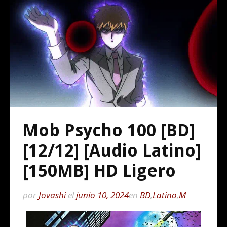
Mob Psycho 100 [BD]
[12/12] [Audio Latino]
[150MB] HD Ligero
por
Jovashi
el
junio 10, 2024
en
BD
,
Latino
,
M