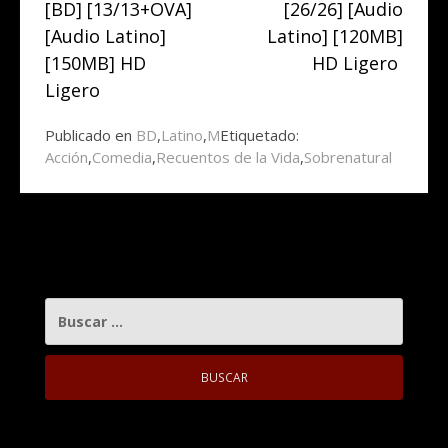
leyendo
[BD] [13/13+OVA]
[26/26] [Audio
[Audio Latino]
Latino] [120MB]
[150MB] HD
HD Ligero
Ligero
Publicado en
BD
,
Latino
,
M
Etiquetado:
Acción
,
Comedia
,
Recuentos de la Vida
,
Sobrenatural
BUSCAR: