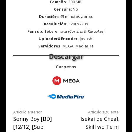
Tamaño:
300 MB
Censura:
No
Duración:
45 minutos aprox.
Resolución:
1280x720p
Fansub:
Tekeremata
(Carteles & Karaokes)
Uploader&Encoder:
Jovashi
Servidores:
MEGA, MediaFire
Carpetas
Seguir
Artículo anterior
Artículo siguiente
Sonny Boy [BD]
Isekai de Cheat
leyendo
[12/12] [Sub
Skill wo Te ni