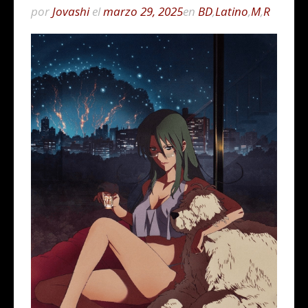
por
Jovashi
el
marzo 29, 2025
en
BD
,
Latino
,
M
,
R