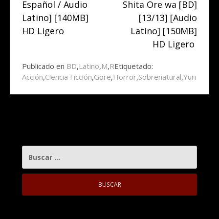
Español / Audio
Shita Ore wa [BD]
Latino] [140MB]
[13/13] [Audio
HD Ligero
Latino] [150MB]
HD Ligero
Publicado en
BD
,
Latino
,
M
,
R
Etiquetado:
Acción
,
Ciencia Ficción
,
Gore
,
Horror
,
Sobrenatural
,
Yuri
BUSCAR: