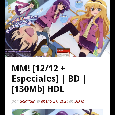
MM! [12/12 +
Especiales] | BD |
[130Mb] HDL
por
acidrain
el
enero 21, 2021
en
BD
,
M