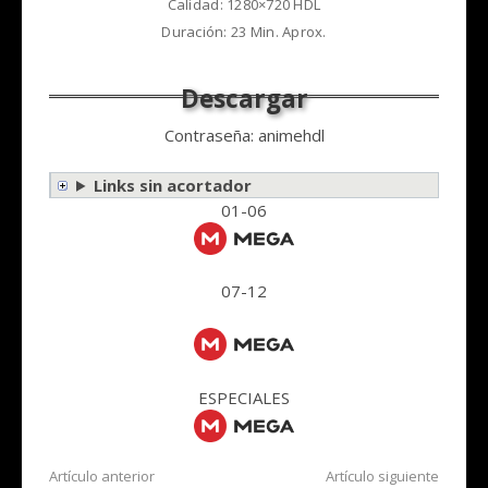
Calidad: 1280×720 HDL
Duración: 23 Min. Aprox.
Contraseña: animehdl
Links sin acortador
01-06
07-12
ESPECIALES
Seguir
Artículo anterior
Artículo siguiente