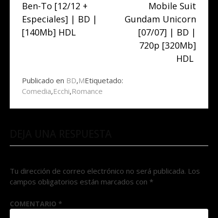
Ben-To [12/12 +
Mobile Suit
leyendo
Especiales] | BD |
Gundam Unicorn
[140Mb] HDL
[07/07] | BD |
720p [320Mb]
HDL
Publicado en
BD
,
M
Etiquetado:
Comedia
,
Ecchi
,
Romance
DEJA UNA RESPUESTA
Tu dirección de correo electrónico no será publicada.
Los
campos obligatorios están marcados con
*
COMENTARIO
*