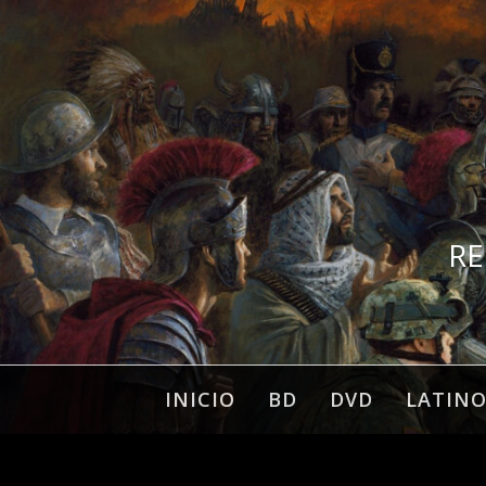
Ir
al
contenido
RE
INICIO
BD
DVD
LATIN