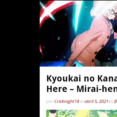
Kyoukai no Kanat
Here – Mirai-he
por
CrisKnight18
el
abril 5, 2021
en
B