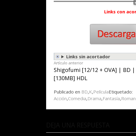
Links con aco
Links sin acortador
Seguir
Artículo anterior
Shigofumi [12/12 + OVA] | BD |
leyendo
[130MB] HDL
Publicado en
BD
,
K
,
Película
Etiquetado:
Acción
,
Comedia
,
Drama
,
Fantasía
,
Roman
DEJA UNA RESPUESTA