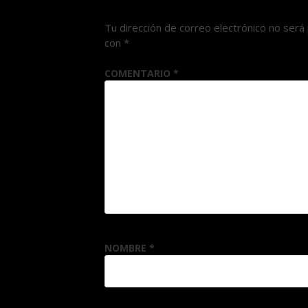
Tu dirección de correo electrónico no será 
con
*
COMENTARIO
*
NOMBRE
*