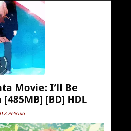
a Movie: I’ll Be
n [485MB] [BD] HDL
D
,
K
,
Película