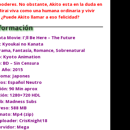
 poderes. No obstante, Akito esta en la duda en
Mirai viva como una humana ordinaria y vivir
 ¿Puede Akito llamar a eso felicidad?
ta Movie: I’;ll Be Here – The Future
: Kyoukai no Kanata
rama, Fantasía, Romance, Sobrenatural
o: Kyoto Animation
: BD – Sin Censura
Año: 2015
ioma: Japones
los: Español Neutro
ión: 90 Min aprox
ción: 1280×720 HDL
b: Madness Subs
Peso: 588 MB
mato: Mp4 (zip)
ploader: CrisKnight18
ervidor: Mega