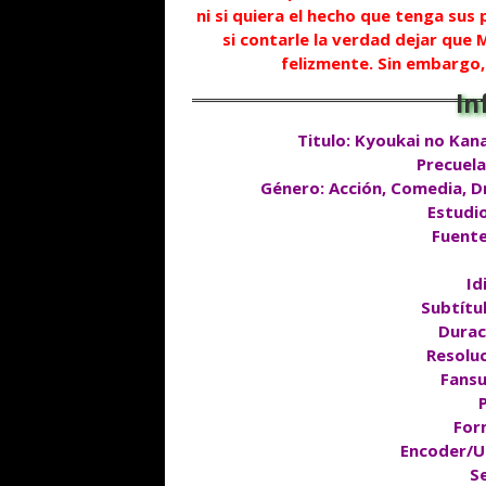
ni si quiera el hecho que tenga sus
si contarle la verdad dejar que 
felizmente. Sin embargo,
Titulo: Kyoukai no Kana
Precuela
Género: Acción, Comedia, D
E
studi
Fuente
Id
Subtítu
Durac
Resolu
Fansu
For
Encoder/U
S