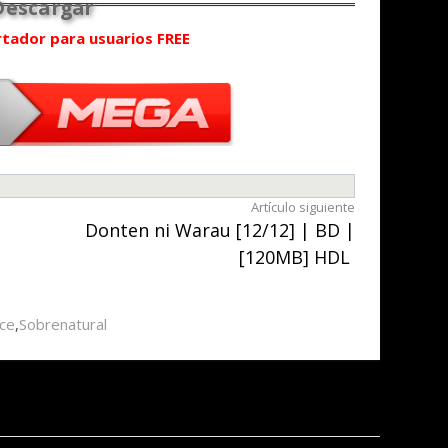
rtador para usuarios FREE
Artículo siguiente
Donten ni Warau [12/12] | BD |
[120MB] HDL
ce
,
Sobrenatural