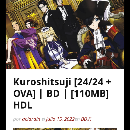
Kuroshitsuji [24/24 +
OVA] | BD | [110MB]
HDL
por
acidrain
el
julio 15, 2022
en
BD
,
K