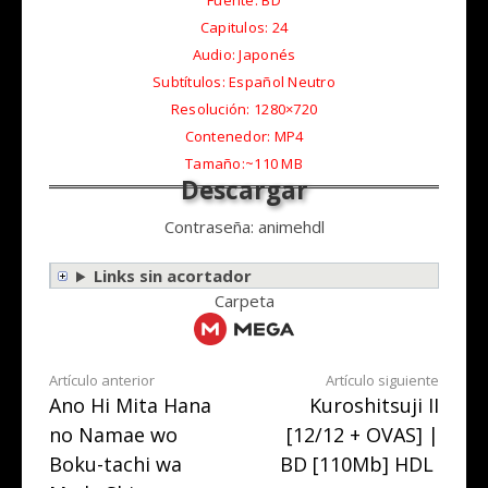
Capitulos: 24
Audio: Japonés
Subtítulos: Español Neutro
Resolución: 1280×720
Contenedor: MP4
Tamaño:~110 MB
Contraseña: animehdl
Links sin acortador
Carpeta
Seguir
Artículo anterior
Artículo siguiente
Ano Hi Mita Hana
Kuroshitsuji II
leyendo
no Namae wo
[12/12 + OVAS] |
Boku-tachi wa
BD [110Mb] HDL