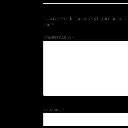
Tu dirección de correo electrónico no será 
con
*
COMENTARIO
*
NOMBRE
*