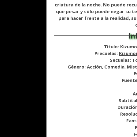
criatura de la noche. No puede rec
que pesar y sólo puede negar su
te
para hacer frente
a la realidad, 
Título: Kizumo
Precuelas:
Kizumon
Secuelas: T
Género: Acción, Comedia, Mist
E
Fuente
A
Subtítu
Duración
Resolu
Fans
F