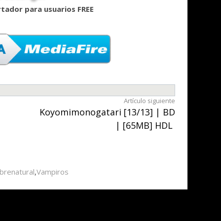
rtador para usuarios FREE
Artículo siguiente
Koyomimonogatari [13/13] | BD
| [65MB] HDL
brenatural
,
Vampiros