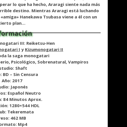
uperar lo que ha hecho,
Araragi siente nada más
rrible destino. Mientras Araragi está luchando
su «amiga» Hanekawa Tsubasa viene a él con un
cierto plan…
nogatari III: Reiketsu-Hen
ogatari I
y
Kizumonogatari II
oda la saga monogatari
erio, Psicológico, Sobrenatural, Vampiros
studio: Shaft
: BD – Sin Censura
Año: 2017
udio: Japonés
los: Español Neutro
: 84 Minutos Aprox.
ción: 1280×544 HDL
ub: Tekeremata
Peso: 462 MB
ormato: Mp4