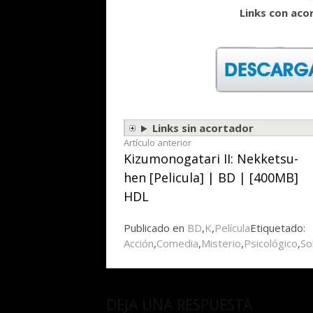
Links con aco
Links sin acortador
Seguir
Artículo anterior
Kizumonogatari II: Nekketsu-
leyendo
hen [Pelicula] | BD | [400MB]
HDL
Publicado en
BD
,
K
,
Película
Etiquetado:
Acción
,
Comedia
,
Misterio
,
Psicológico
,
So
DEJA UNA RESPUESTA