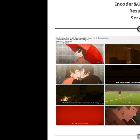
Encoder&U
Resu
Ser