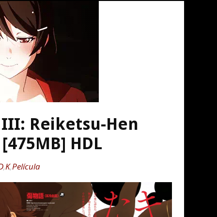
III: Reiketsu-Hen
| [475MB] HDL
D
,
K
,
Película