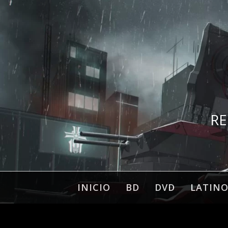
Ir
al
contenido
RE
INICIO
BD
DVD
LATIN