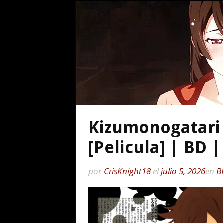
Kizumonogatari 
[Pelicula] | BD 
por
CrisKnight18
el
julio 5, 2026
en
B