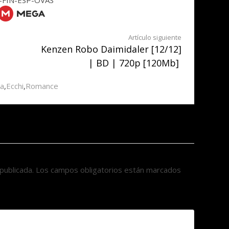
-FIN-ESP-OVAS
Artículo siguiente
Kenzen Robo Daimidaler [12/12]
| BD | 720p [120Mb]
a
,
Ecchi
,
Romance
publicada.
Los campos obligatorios están marcados