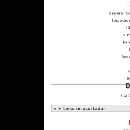
T
Genero: C
Episodio
I
Sub
Fan
Reso
S
Cont
Links sin acortador