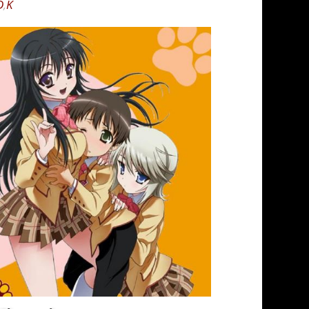
D
,
K