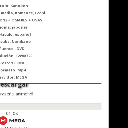
itulo: Kanokon
omedia, Romance, Ecchi
s: 12 + OMAKES + OVAS
dioma: japones
titulo: español
subs: Nanikano
Fuente: DVD
lución: 1280×720
Peso: 120 MB
Formato: Mp4
ervidor: MEGA
raseña: animehdl
01-08