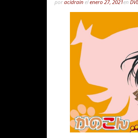
por
acidrain
el
enero 27, 2021
en
DV