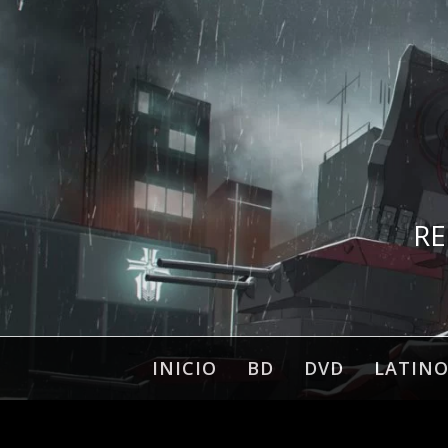
Ir
al
contenido
RE
INICIO
BD
DVD
LATIN