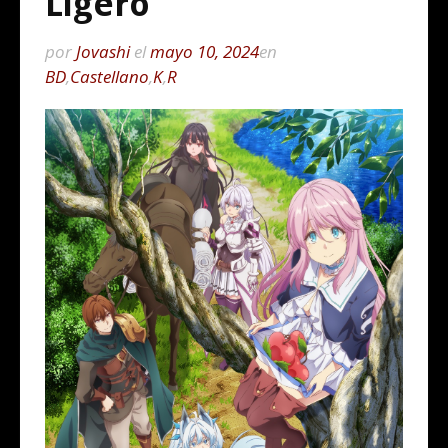
Ligero
por
Jovashi
el
mayo 10, 2024
en
BD
,
Castellano
,
K
,
R