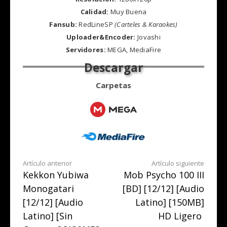
Calidad:
Muy Buena
Fansub:
RedLineSP
(Carteles & Karaokes)
Uploader&Encoder:
Jovashi
Servidores:
MEGA, MediaFire
Carpetas
Seguir
Artículo anterior
Artículo siguiente
Kekkon Yubiwa
Mob Psycho 100 III
leyendo
Monogatari
[BD] [12/12] [Audio
[12/12] [Audio
Latino] [150MB]
Latino] [Sin
HD Ligero