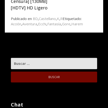
Censura] [130MB]
[HDTV] HD Ligero
Publicado en
BD
,
Castellano
,
K
,
R
Etiquetado:
Acción
,
Aventura
,
Ecchi
,
Fantasía
,
Gore
,
Harem
BUSCAR:
Chat