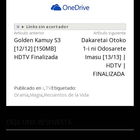
Links sin acortador
Seguir
Artículo anterior
Artículo siguiente
Golden Kamuy S3
Dakaretai Otoko
leyendo
[12/12] [150MB]
1-i ni Odosarete
HDTV Finalizada
Imasu [13/13] |
HDTV |
FINALIZADA
Publicado en
I
,
TV
Etiquetado:
Drama
,
Magia
,
Recuentos de la Vida
DEJA UNA RESPUESTA