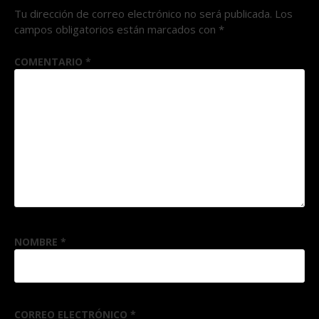
Tu dirección de correo electrónico no será publicada.
Los
campos obligatorios están marcados con
*
COMENTARIO
*
NOMBRE
*
CORREO ELECTRÓNICO
*