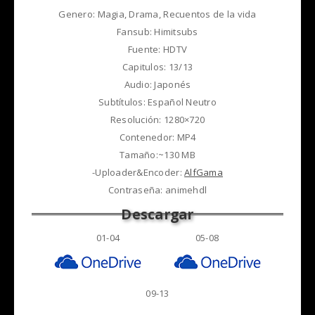
Genero: Magia, Drama, Recuentos de la vida
Fansub: Himitsubs
Fuente: HDTV
Capitulos: 13/13
Audio: Japonés
Subtítulos: Español Neutro
Resolución: 1280×720
Contenedor: MP4
Tamaño:~130 MB
-Uploader&Encoder:
AlfGama
Contraseña: animehdl
01-04 05-08
09-13