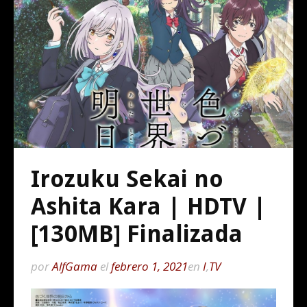
Irozuku Sekai no
Ashita Kara | HDTV |
[130MB] Finalizada
por
AlfGama
el
febrero 1, 2021
en
I
,
TV