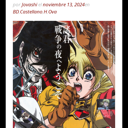
por
Jovashi
el
noviembre 13, 2024
en
BD
,
Castellano
,
H
,
Ova