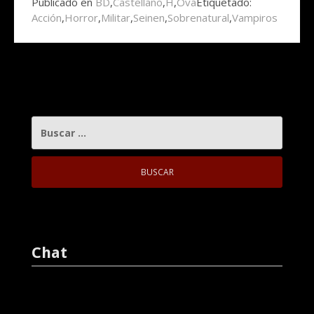
Publicado en
BD
,
Castellano
,
H
,
Ova
Etiquetado:
Acción
,
Horror
,
Militar
,
Seinen
,
Sobrenatural
,
Vampiros
BUSCAR:
Chat