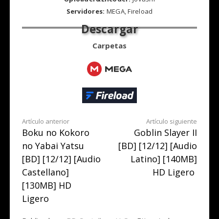
Servidores:
MEGA, Fireload
Carpetas
Seguir
Artículo anterior
Artículo siguiente
Boku no Kokoro
Goblin Slayer II
leyendo
no Yabai Yatsu
[BD] [12/12] [Audio
[BD] [12/12] [Audio
Latino] [140MB]
Castellano]
HD Ligero
[130MB] HD
Ligero