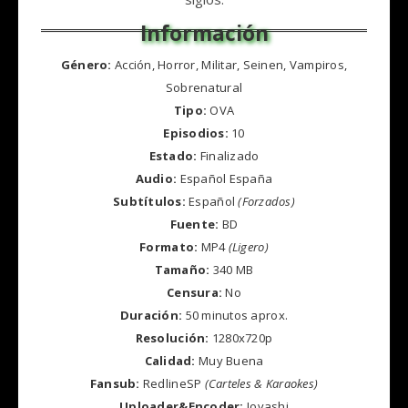
Género:
Acción, Horror, Militar, Seinen, Vampiros,
Sobrenatural
Tipo:
OVA
Episodios:
10
Estado:
Finalizado
Audio:
Español España
Subtítulos:
Español
(Forzados)
Fuente:
BD
Formato:
MP4
(Ligero)
Tamaño:
340 MB
Censura:
No
Duración:
50 minutos aprox.
Resolución:
1280x720p
Calidad:
Muy Buena
Fansub:
RedlineSP
(Carteles & Karaokes
)
Uploader&Encoder:
Jovashi