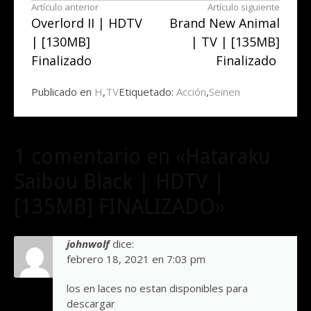
Seguir
Artículo anterior
Artículo siguiente
Overlord II | HDTV
Brand New Animal
leyendo
| [130MB]
| TV | [135MB]
Finalizado
Finalizado
Publicado en
H
,
TV
Etiquetado:
Acción
,
Seinen
1 comentario en «Hataraku
Saibou Black | HDTV |
[135MB] FINALIZADO»
johnwolf
dice:
febrero 18, 2021 en 7:03 pm
los en laces no estan disponibles para
descargar