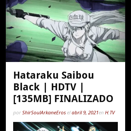
Hataraku Saibou
Black | HDTV |
[135MB] FINALIZADO
por
ShirSoulArkaneEros
el
abril 9, 2021
en
H
,
TV