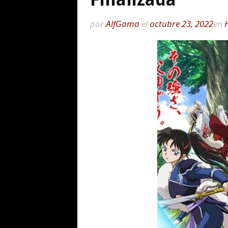
por
AlfGama
el
octubre 23, 2022
en