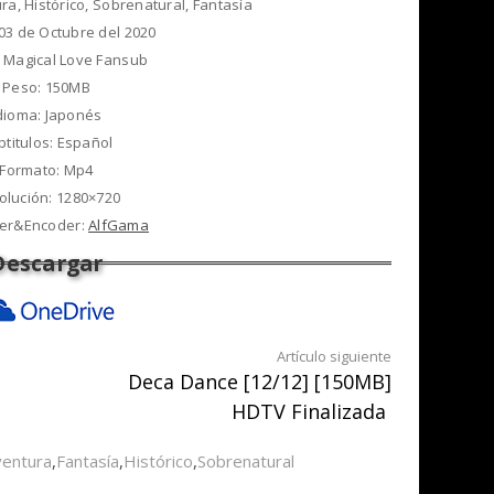
ra, Histórico, Sobrenatural, Fantasía
 03 de Octubre del 2020
 Magical Love Fansub
Peso: 150MB
dioma: Japonés
btitulos: Español
Formato: Mp4
olución: 1280×720
er&Encoder:
AlfGama
Artículo siguiente
Deca Dance [12/12] [150MB]
HDTV Finalizada
ventura
,
Fantasía
,
Histórico
,
Sobrenatural