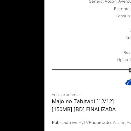
Género: Acción, Aventu
Estreno:
Fansub:
I
Su
Res
-Upload
Seguir
Artículo anterior
Majo no Tabitabi [12/12]
leyendo
[150MB] [BD] FINALIZADA
Publicado en
H
,
TV
Etiquetado:
Acción
,
A