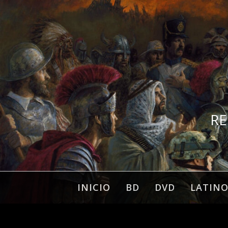
Ir
al
contenido
RE
INICIO
BD
DVD
LATIN