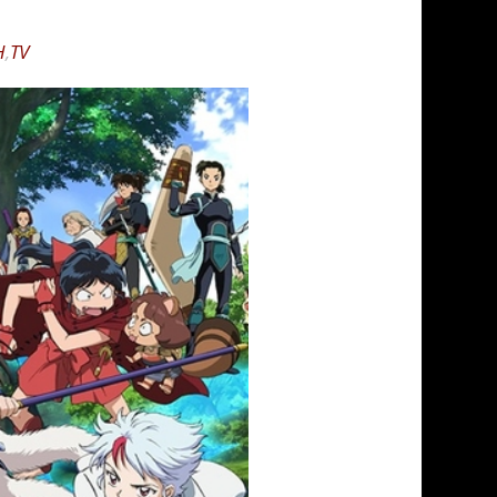
H
,
TV