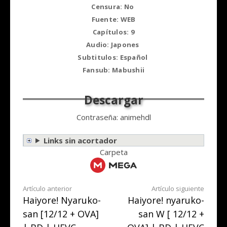
Censura: No
Fuente: WEB
Capítulos: 9
Audio: Japones
Subtitulos: Español
Fansub: Mabushii
Contraseña: animehdl
Links sin acortador
Carpeta
Seguir
Artículo anterior
Artículo siguiente
Haiyore! Nyaruko-
Haiyore! nyaruko-
leyendo
san [12/12 + OVA]
san W [ 12/12 +