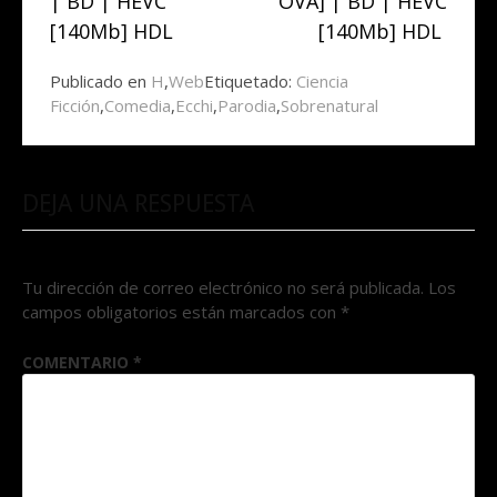
| BD | HEVC
OVA] | BD | HEVC
[140Mb] HDL
[140Mb] HDL
Publicado en
H
,
Web
Etiquetado:
Ciencia
Ficción
,
Comedia
,
Ecchi
,
Parodia
,
Sobrenatural
DEJA UNA RESPUESTA
Tu dirección de correo electrónico no será publicada.
Los
campos obligatorios están marcados con
*
COMENTARIO
*