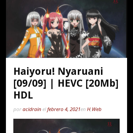
Haiyoru! Nyaruani
[09/09] | HEVC [20Mb]
HDL
por
acidrain
el
febrero 4, 2021
en
H
,
Web