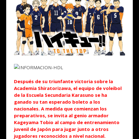
Después de su triunfante victoria sobre la
Academia Shiratorizawa, el equipo de voleibol
de la Escuela Secundaria Karasuno se ha
ganado su tan esperado boleto a los
nacionales. A medida que comienzan los
preparativos, se invita al genio armador
Kageyama Tobio al campo de entrenamiento
juvenil de Japón para jugar junto a otros
jugadores reconocidos a nivel nacional.