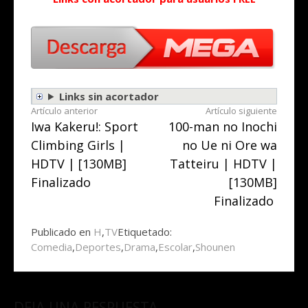
Links sin acortador
Seguir
Artículo anterior
Artículo siguiente
Iwa Kakeru!: Sport
100-man no Inochi
leyendo
Climbing Girls |
no Ue ni Ore wa
HDTV | [130MB]
Tatteiru | HDTV |
Finalizado
[130MB]
Finalizado
Publicado en
H
,
TV
Etiquetado:
Comedia
,
Deportes
,
Drama
,
Escolar
,
Shounen
DEJA UNA RESPUESTA