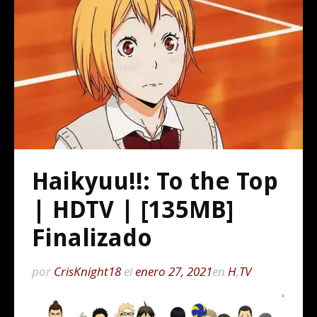
Haikyuu!!: To the Top
| HDTV | [135MB]
Finalizado
por
CrisKnight18
el
enero 27, 2021
en
H
,
TV