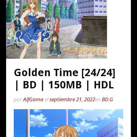
Golden Time [24/24]
| BD | 150MB | HDL
por
AlfGama
el
septiembre 21, 2022
en
BD
,
G