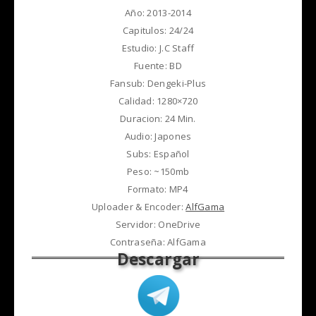
Año: 2013-2014
Capitulos: 24/24
Estudio: J.C Staff
Fuente: BD
Fansub: Dengeki-Plus
Calidad: 1280×720
Duracion: 24 Min.
Audio: Japones
Subs: Español
Peso: ~150mb
Formato: MP4
Uploader & Encoder:
AlfGama
Servidor: OneDrive
Contraseña: AlfGama