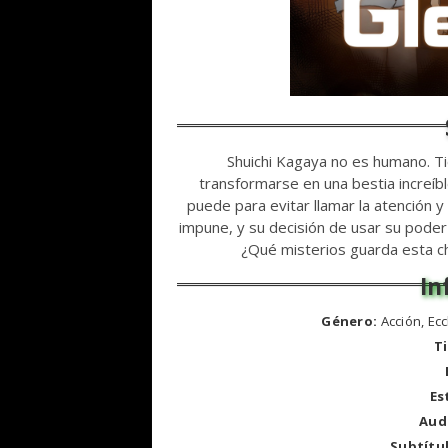
Shuichi Kagaya no es humano. Ti
transformarse en una bestia increíb
puede para evitar llamar la atención 
impune, y su decisión de usar su poder p
¿Qué misterios guarda esta ch
Género:
Acción, Ec
T
Es
Aud
Subtítu