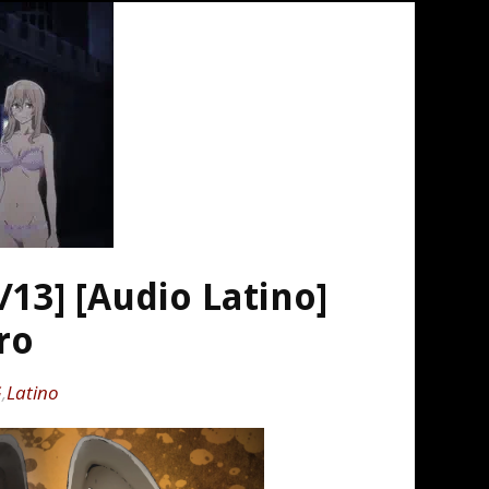
/13] [Audio Latino]
ro
G
,
Latino