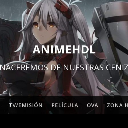
ANIMEHDL
NACEREMOS DE NUESTRAS CENI
O
TV/EMISIÓN
PELÍCULA
OVA
ZONA 