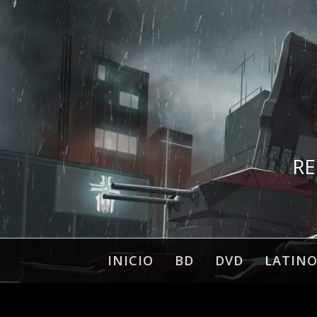
Ir
al
contenido
RE
INICIO
BD
DVD
LATIN