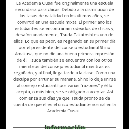
La Academia Ousai fue originalmente una escuela
secundaria para chicas. Debido a la disminución de
las tasas de natalidad en los últimos años, se
convirtió en una escuela mixta. El primer año los
estudiantes se encontrarían rodeados de chicas y,
desafortunadamente, Tsuda Takatoshi es uno de
ellos. Lo que es peor, es regañado en su primer día
por el presidente del consejo estudiantil Shino
Amakusa, que no dio una buena primera impresión
de él. Tsuda también se encuentra con los otros
miembros del consejo estudiantil mientras es
regañado, y al final, llega tarde a la clase. Como una
disculpa por arruinar su mañana, Shino lo deja unirse
al consejo estudiantil por varias “razones” y él lo
acepta, o más bien, se ve obligado a aceptar. Así
comienza sus días ya que Tsuda pronto se da
cuenta de que él es el único estudiante normal en la
Academia Ousai…