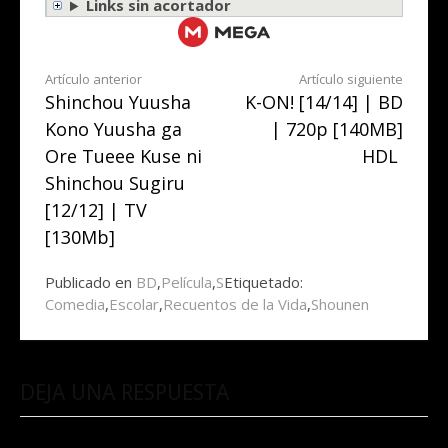
Links sin acortador
Seguir
Artículo anterior
Artículo siguiente
Shinchou Yuusha
K-ON! [14/14] | BD
leyendo
Kono Yuusha ga
| 720p [140MB]
Ore Tueee Kuse ni
HDL
Shinchou Sugiru
[12/12] | TV
[130Mb]
Publicado en
BD
,
Película
,
S
Etiquetado:
Comedia
,
Escolar
,
Recuentos de la Vida
,
Shounen
DEJA UNA RESPUESTA