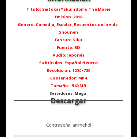
Titulo: Seitokai Yakuindomo The Movie
Emision: 2018
Genero: Comedia, Escolar, Recuentos de la vida,
Shounen
Fansub: Niku
Fuente: BD
Audio: Japonés
Subtítulos: Español Neutro
Resolución: 1280×720
Contenedor: MP4
Tamaño:~540 MB
Servidores: Mega
Contraseña: animehdl