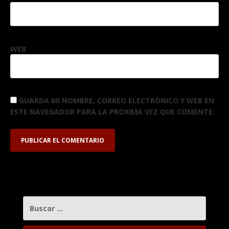
WEB
GUARDA MI NOMBRE, CORREO ELECTRÓNICO Y WEB EN
ESTE NAVEGADOR PARA LA PRÓXIMA VEZ QUE COMENTE.
BUSCAR: