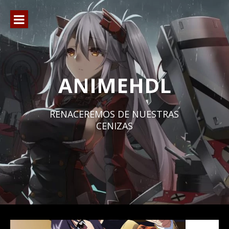
Ir
al
contenido
ANIMEHDL
RENACEREMOS DE NUESTRAS
CENIZAS