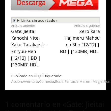
Links sin acortador
Seguir
Artículo anterior
Artículo siguiente
Gate: Jieitai
Zero kara
leyendo
Kanochi Nite,
Hajimeru Mahou
Kaku Tatakaeri –
no Sho [12/12] |
Enryuu-Hen
BD | [130MB] HDL
[12/12] | BD |
[130MB] HDL
Publicado en
BD
,
G
Etiquetado:
Acción
,
Aventura
,
Comedia
,
Ecchi
,
Fantasía
,
Harem
,
Magia
,
Rom
1 comentario en «Gate: Jieitai