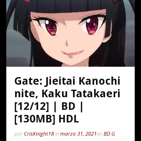
Gate: Jieitai Kanochi
nite, Kaku Tatakaeri
[12/12] | BD |
[130MB] HDL
por
CrisKnight18
el
marzo 31, 2021
en
BD
,
G