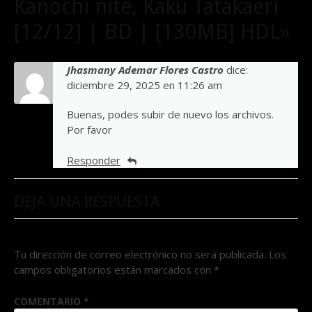
Kanochi nite, Kaku Tatakaeri
[12/12] | BD | [130MB] HDL»
Jhasmany Ademar Flores Castro
dice:
diciembre 29, 2025 en 11:26 am
Buenas, podes subir de nuevo los archivos.
Por favor
Responder
DEJA UNA RESPUESTA
Tu dirección de correo electrónico no será publicada.
Los
campos obligatorios están marcados con
*
COMENTARIO
*