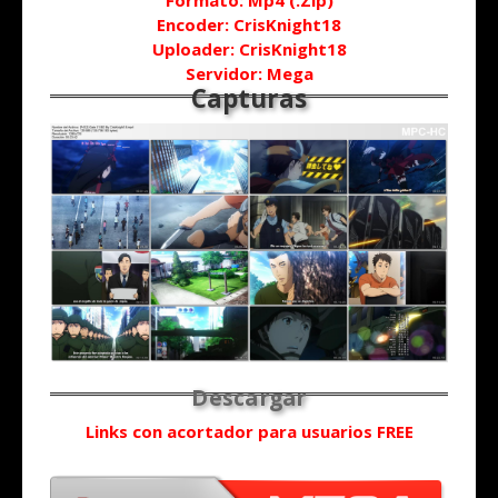
Formato: Mp4 (.Zip)
Encoder: CrisKnight18
Uploader: CrisKnight18
Servidor: Mega
Links con acortador para usuarios FREE