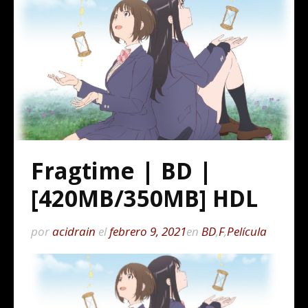
Fragtime | BD |
[420MB/350MB] HDL
por
acidrain
el
febrero 9, 2021
en
BD
,
F
,
Película