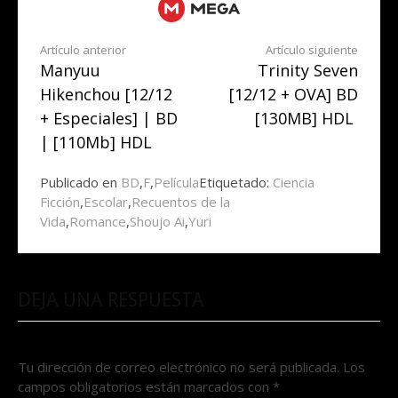
Seguir
Artículo anterior
Artículo siguiente
Manyuu
Trinity Seven
leyendo
Hikenchou [12/12
[12/12 + OVA] BD
+ Especiales] | BD
[130MB] HDL
| [110Mb] HDL
Publicado en
BD
,
F
,
Película
Etiquetado:
Ciencia
Ficción
,
Escolar
,
Recuentos de la
Vida
,
Romance
,
Shoujo Ai
,
Yuri
DEJA UNA RESPUESTA
Tu dirección de correo electrónico no será publicada.
Los
campos obligatorios están marcados con
*