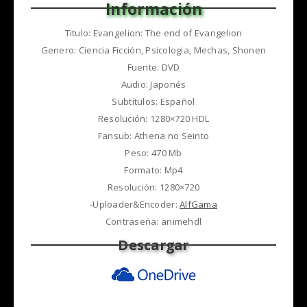
Titulo: Evangelion: The end of Evangelion
Genero: Ciencia Ficción, Psicologia, Mechas, Shonen
Fuente: DVD
Audio: Japonés
Subtítulos: Español
Resolución: 1280×720 HDL
Fansub: Athena no Seinto
Peso: 470 Mb
Formato: Mp4
Resolución: 1280×720
-Uploader&Encoder:
AlfGama
Contraseña: animehdl