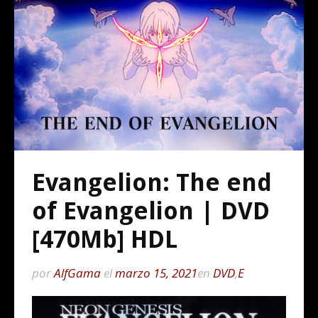
Evangelion: The end
of Evangelion | DVD
[470Mb] HDL
por
AlfGama
el
marzo 15, 2021
en
DVD
,
E