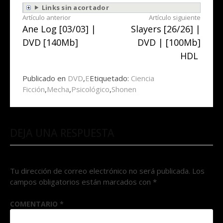
Links sin acortador
Seguir
Artículo anterior
Artículo siguiente
Ane Log [03/03] |
Slayers [26/26] |
leyendo
DVD [140Mb]
DVD | [100Mb]
HDL
Publicado en
DVD
,
E
Etiquetado:
Ciencia
Ficción
,
Mecha
,
Psicológico
,
Shonen
DEJA UNA RESPUESTA
Tu dirección de correo electrónico no será publicada.
Los
campos obligatorios están marcados con
*
COMENTARIO
*