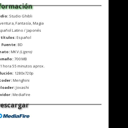
udio:
Studio Ghibli
ventura, Fantasía, Magia
spañol Latino / Japonés
títulos:
Español
Fuente:
BD
mato:
MKV
(Ligero)
amaño:
700 MB
1 hora 55 minutos aprox.
lución:
1280x720p
coder:
Menghini
loader:
Jovashi
vidor:
MediaFire