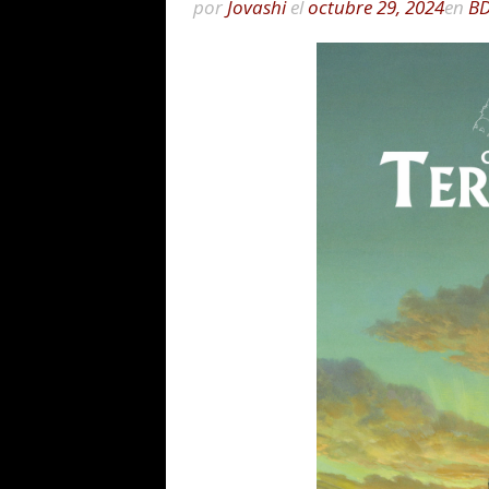
por
Jovashi
el
octubre 29, 2024
en
B