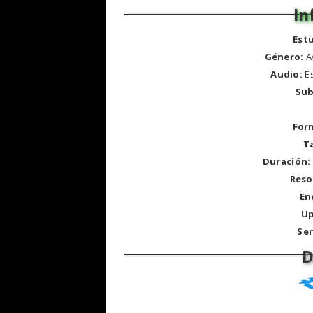
Est
Género:
A
Audio:
E
Sub
For
T
Duración:
Reso
En
Up
Ser