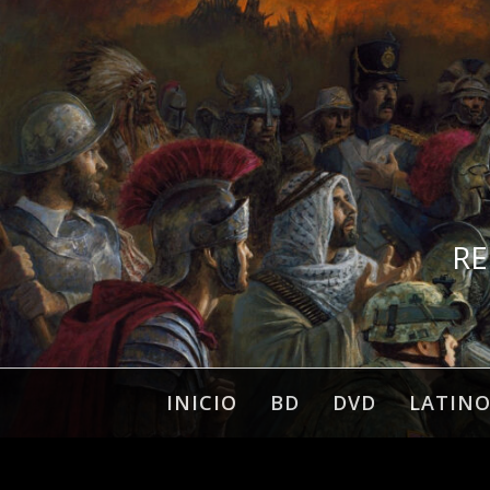
Ir
al
contenido
RE
INICIO
BD
DVD
LATIN