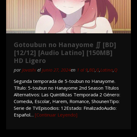
Gotoubun no Hanayome ∬ [BD]
[12/12] [Audio Latino] [150MB]
HD Ligero
por
Jovashi
el
junio 27, 2024
en
1 al 9
,
BD
,
G
,
Latino
,
Q
Segunda temporada de 5-toubun no Hanayome.
Título: 5-toubun no Hanayome 2nd Season Títulos
Alternativos: Las Quintillizas Temporada 2 Género:
Comedia, Escolar, Harem, Romance, ShounenTipo:
Serie de TVEpisodios: 12Estado: FinalizadoAudio:
Español…
[Continuar Leyendo]