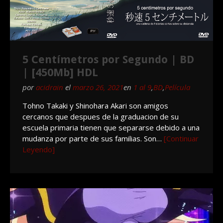
5 Centímetros por Segundo | BD
| [450Mb] HDL
por
acidrain
el
marzo 26, 2021
en
1 al 9
,
BD
,
Película
Tohno Takaki y Shinohara Akari son amigos
cercanos que despues de la graduacion de su
escuela primaria tienen que separarse debido a una
mudanza por parte de sus familias. Son…
[Continuar
Leyendo]