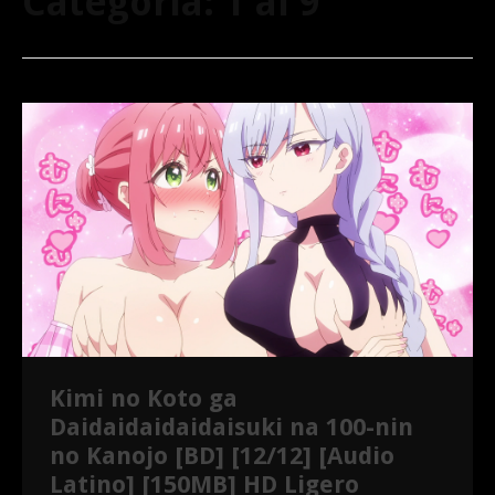
Categoría:
1 al 9
Kimi no Koto ga
Daidaidaidaidaisuki na 100-nin
no Kanojo [BD] [12/12] [Audio
Latino] [150MB] HD Ligero