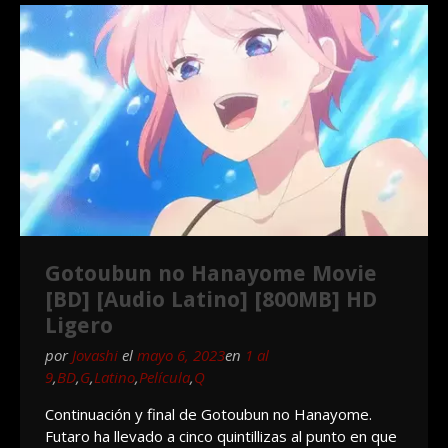
Gotoubun no Hanayome Movie
[BD] [Audio Latino] [800MB] HD
Ligero
por
Jovashi
el
mayo 6, 2023
en
1 al
9
,
BD
,
G
,
Latino
,
Película
,
Q
Continuación y final de Gotoubun no Hanayome.
Futaro ha llevado a cinco quintillizas al punto en que