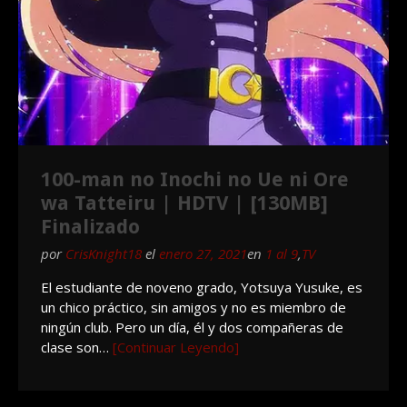
100-man no Inochi no Ue ni Ore
wa Tatteiru | HDTV | [130MB]
Finalizado
por
CrisKnight18
el
enero 27, 2021
en
1 al 9
,
TV
El estudiante de noveno grado, Yotsuya Yusuke, es
un chico práctico, sin amigos y no es miembro de
ningún club. Pero un día, él y dos compañeras de
clase son…
[Continuar Leyendo]