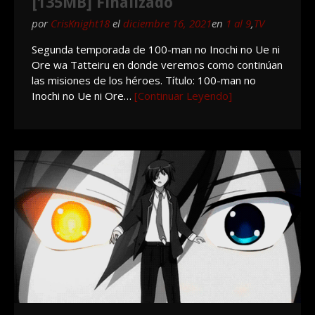
[135MB] Finalizado
por
CrisKnight18
el
diciembre 16, 2021
en
1 al 9
,
TV
Segunda temporada de 100-man no Inochi no Ue ni
Ore wa Tatteiru en donde veremos como continúan
las misiones de los héroes. Título: 100-man no
Inochi no Ue ni Ore…
[Continuar Leyendo]