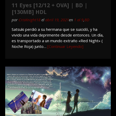
11 Eyes [12/12 + OVA] | BD |
[130MB] HDL
por
CrisKnight18
el
abril 19, 2021
en
1 al 9
,
BD
Satsuki perdió a su hermana que se suicidó, y ha
vivido una vida deprimente desde entonces. Un día,
es transportado a un mundo extraño «Red Night» (
Noche Roja) junto…
[Continuar Leyendo]