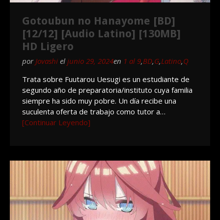
Gotoubun no Hanayome [BD]
[12/12] [Audio Latino] [130MB]
HD Ligero
por
Jovashi
el
junio 29, 2024
en
1 al 9
,
BD
,
G
,
Latino
,
Q
Trata sobre Fuutarou Uesugi es un estudiante de
segundo año de preparatoria/instituto cuya familia
siempre ha sido muy pobre. Un día recibe una
suculenta oferta de trabajo como tutor a…
[Continuar Leyendo]