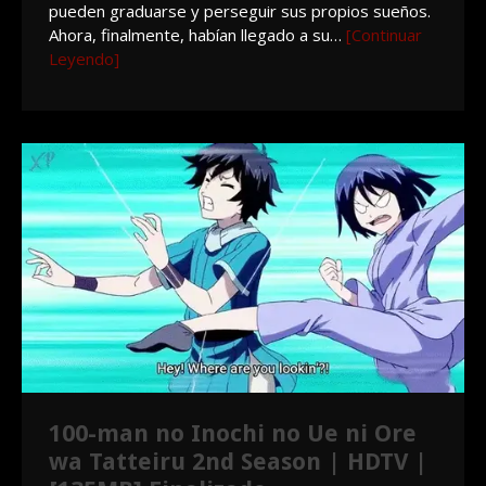
pueden graduarse y perseguir sus propios sueños.
Ahora, finalmente, habían llegado a su…
[Continuar
Leyendo]
100-man no Inochi no Ue ni Ore
wa Tatteiru 2nd Season | HDTV |