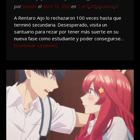
por
Jovashi
el
abril 18, 2025
en
1 al 9
,
BD
,
K
,
Latino
,
N
A Rentaro Aijo lo rechazaron 100 veces hasta que
terminó secundaria. Desesperado, visita un
santuario para rezar por tener más suerte en su
nueva fase como estudiante y poder conseguirse…
[Continuar Leyendo]