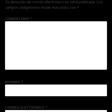
Tu dirección de correo electrónico no será publicada.
Los
campos obligatorios están marcados con
*
COMENTARIO
*
NOMBRE
*
CORREO ELECTRÓNICO
*