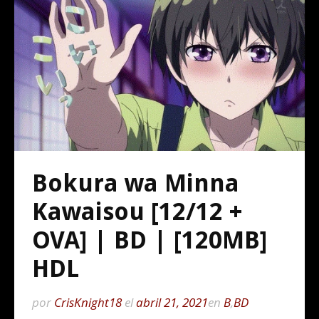
Bokura wa Minna
Kawaisou [12/12 +
OVA] | BD | [120MB]
HDL
por
CrisKnight18
el
abril 21, 2021
en
B
,
BD