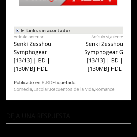
Links sin acortador
Seguir
Artículo anterior
Artículo siguiente
Senki Zesshou
Senki Zesshou
leyendo
Symphogear
Symphogear G
[13/13] | BD |
[13/13] | BD |
[130MB] HDL
[130MB] HDL
Publicado en
B
,
BD
Etiquetado:
Comedia
,
Escolar
,
Recuentos de la Vida
,
Romance
DEJA UNA RESPUESTA