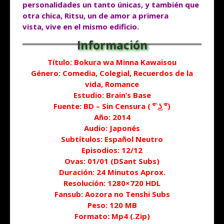
personalidades
un tanto únicas, y también que
otra chica, Ritsu, un de amor a primera
vista,
vive en el mismo edificio.
Título: Bokura wa Minna Kawaisou
Género: Comedia, Colegial, Recuerdos de la
vida, Romance
Estudio: Brain’s Base
Fuente: BD – Sin Censura ( ͡° ͜ʖ ͡°)
Año: 2014
Audio: Japonés
Subtítulos: Español Neutro
Episodios: 12/12
Ovas: 01/01 (DSant Subs)
Duración
: 24 Minutos Aprox.
Resolución: 1280×720 HDL
Fansub: Aozora no Tenshi Subs
Peso: 120 MB
Formato: Mp4 (.Zip)