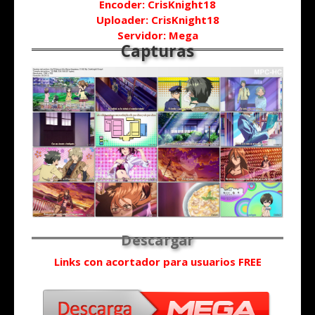
Encoder: CrisKnight18
Uploader: CrisKnight18
Servidor: Mega
Links con acortador para usuarios FREE